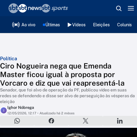
❮
voltar
Editorias
Ao vivo
Últimas
Vídeos
Eleições
Colunista
Política
Ciro Nogueira nega que Emenda
Master ficou igual à proposta por
Vorcaro e diz que vai reapresentá-la
Senador, que foi alvo de operação da PF, publicou vídeo em suas
redes se defendendo e disse ser alvo de perseguição às vésperas da
eleição
Ighor Nóbrega
I
12/05/2026, 12:17
• Atualizado há 2 mêses