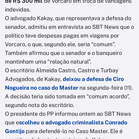
de R$ 300 mil
de Vorcaro em troca de vantagens
indevidas.
O advogado Kakay, que representava a defesa do
senador, admitiu em entrevista ao SBT News que o
político teve despesas pagas em viagens por
Vorcaro, o que, segundo ele, seria “comum”.
Também afirmou que o senador e o banqueiro
mantinham uma “relação natural”.
O escritório Almeida Castro, Castro e Turbay
Advogados, de Kakay,
deixou a defesa de Ciro
Nogueira no caso do Master
na segunda-feira (11).
A decisão teria sido tomada em “comum acordo”,
segundo nota do escritório.
O presidente do PP informou ontem ao SBT News
que e
scolheu o advogado criminalista Conrado
Gontijo
para defendê-lo no Caso Master. Ele é