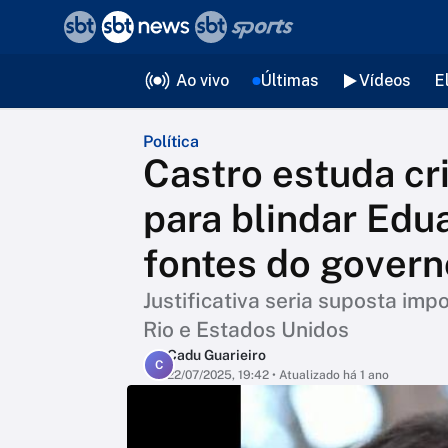
❮
voltar
Editorias
Ao vivo
Últimas
Vídeos
E
Política
Castro estuda cr
para blindar Edu
fontes do govern
Justificativa seria suposta imp
Rio e Estados Unidos
Cadu Guarieiro
C
22/07/2025, 19:42
• Atualizado há 1 ano