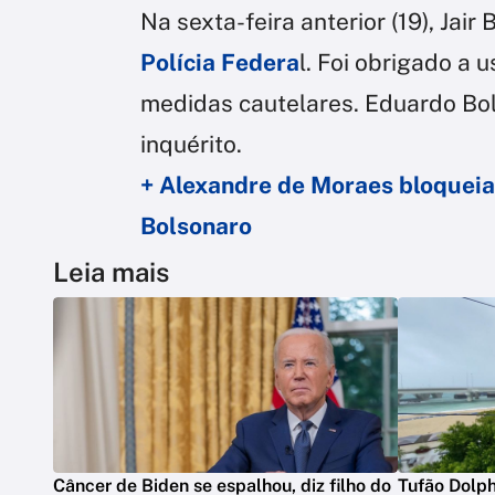
Na sexta-feira anterior (19), Jair
Polícia Federa
l. Foi obrigado a u
medidas cautelares. Eduardo B
inquérito.
+ Alexandre de Moraes bloqueia
Bolsonaro
Leia mais
Câncer de Biden se espalhou, diz filho do
Tufão Dolph