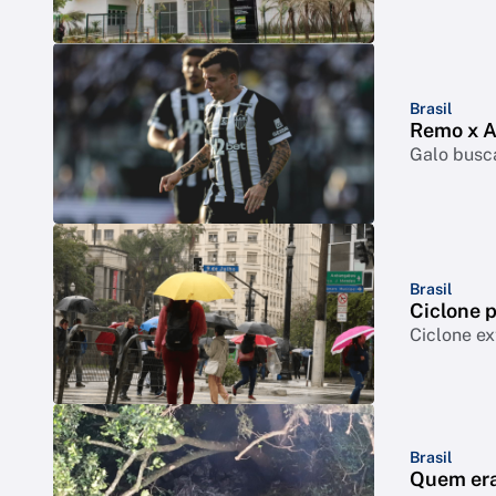
Brasil
Remo x At
Galo busca
Brasil
Ciclone p
Ciclone ex
Brasil
Quem era