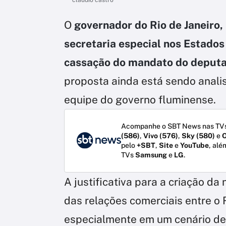
O
governador do Rio de Janeiro, 
secretaria especial nos Estado
cassação do mandato do deputa
proposta ainda está sendo analis
equipe do governo fluminense.
Acompanhe o SBT News nas TVs
(586)
,
Vivo (576)
,
Sky (580)
e
O
pelo
+SBT
,
Site
e
YouTube
, alé
TVs
Samsung
e
LG
.
A justificativa para a criação da
das relações comerciais entre o 
especialmente em um cenário de 