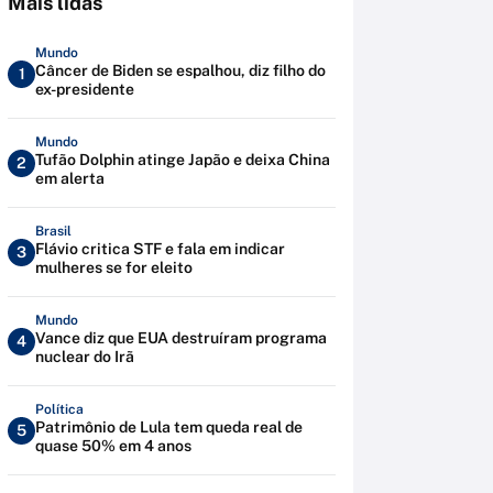
Mais lidas
Mundo
Câncer de Biden se espalhou, diz filho do
1
ex-presidente
Mundo
Tufão Dolphin atinge Japão e deixa China
2
em alerta
Brasil
Flávio critica STF e fala em indicar
3
mulheres se for eleito
Mundo
Vance diz que EUA destruíram programa
4
nuclear do Irã
Política
Patrimônio de Lula tem queda real de
5
quase 50% em 4 anos