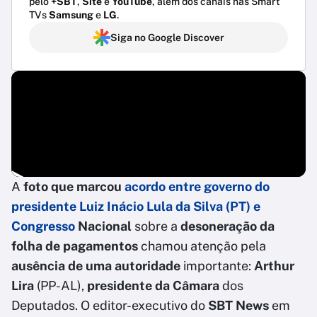
pelo
+SBT
,
Site
e
YouTube
, além dos canais nas Smart
TVs
Samsung
e
LG
.
Siga no Google Discover
A
foto que marcou
acordo
entre
governo
do
presidente Luiz Inácio Lula da Silva (PT) e
Congresso
Nacional
sobre a
desoneração da
folha de pagamentos
chamou atenção pela
ausência de uma autoridade
importante:
Arthur
Lira
(PP-AL),
presidente da Câmara
dos
Deputados. O editor-executivo do
SBT News
em