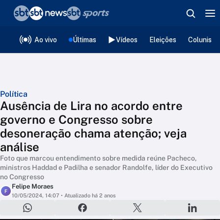
❮
voltar
Editorias
Ao vivo
Últimas
Vídeos
Eleições
Colunista
Política
Ausência de Lira no acordo entre
governo e Congresso sobre
desoneração chama atenção; veja
análise
Foto que marcou entendimento sobre medida reúne Pacheco,
ministros Haddad e Padilha e senador Randolfe, líder do Executivo
no Congresso
Felipe Moraes
F
10/05/2024, 14:07
• Atualizado há 2 anos