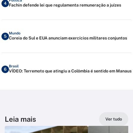
Política
4
Fachin defende lei que regulamenta remuneração a juízes
Mundo
5
Coreia do Sul e EUA anunciam exercícios militares conjuntos
Brasil
6
VÍDEO: Terremoto que atingiu a Colômbia é sentido em Manaus
Leia mais
Ver tudo