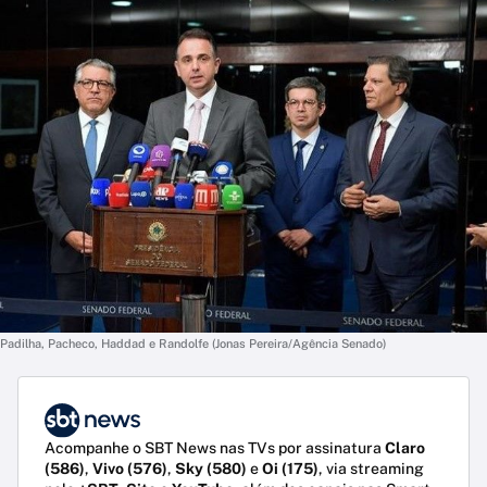
Padilha, Pacheco, Haddad e Randolfe (Jonas Pereira/Agência Senado)
Acompanhe o SBT News nas TVs por assinatura
Claro
(586)
,
Vivo (576)
,
Sky (580)
e
Oi (175)
, via streaming