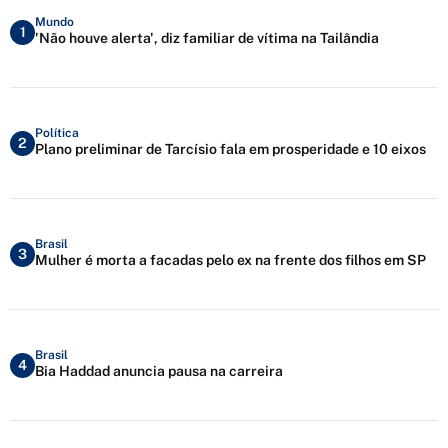
Mundo
1
'Não houve alerta', diz familiar de vítima na Tailândia
Política
2
Plano preliminar de Tarcísio fala em prosperidade e 10 eixos
Brasil
3
Mulher é morta a facadas pelo ex na frente dos filhos em SP
Brasil
4
Bia Haddad anuncia pausa na carreira