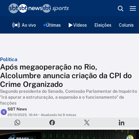
❮
voltar
Editorias
Ao vivo
Últimas
Vídeos
Eleições
Colunista
Política
Após megaoperação no Rio,
Alcolumbre anuncia criação da CPI do
Crime Organizado
Segundo presidente do Senado, Comissão Parlamentar de Inquérito
"irá apurar a estruturação, a expansão e o funcionamento" de
facções
SBT News
S
29/10/2025, 16:44
• Atualizado há 9 mêses