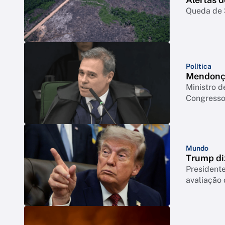
Queda de 3
Política
Mendonça
Ministro d
Congresso 
Mundo
Trump di
Presidente
avaliação