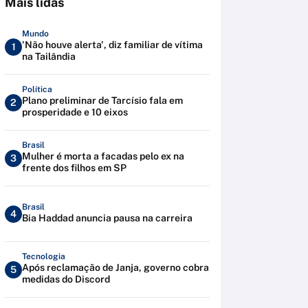
Mais lidas
Mundo
'Não houve alerta', diz familiar de vítima
1
na Tailândia
Política
Plano preliminar de Tarcísio fala em
2
prosperidade e 10 eixos
Brasil
Mulher é morta a facadas pelo ex na
3
frente dos filhos em SP
Brasil
4
Bia Haddad anuncia pausa na carreira
Tecnologia
Após reclamação de Janja, governo cobra
5
medidas do Discord