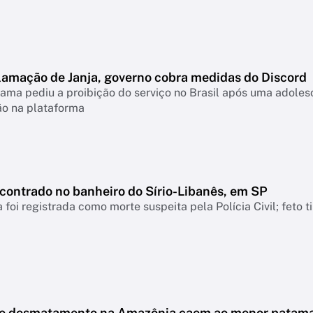
lamação de Janja, governo cobra medidas do Discord
ama pediu a proibição do serviço no Brasil após uma adolesc
ão na plataforma
ncontrado no banheiro do Sírio-Libanês, em SP
 foi registrada como morte suspeita pela Polícia Civil; feto 
de desmatamento na Amazônia caem ao menor patam