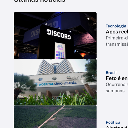
Tecnologia
Após rec
Primeira-d
transmiss
Brasil
Feto é e
Ocorrência
semanas
Política
Alertas 