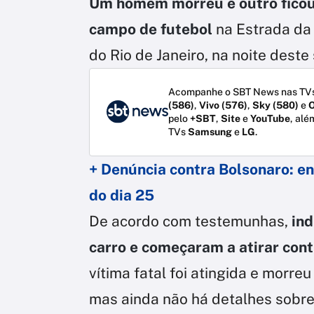
Um homem morreu e outro ficou
campo de futebol
na Estrada da
do Rio de Janeiro, na noite deste
Acompanhe o SBT News nas TVs
(586)
,
Vivo (576)
,
Sky (580)
e
O
pelo
+SBT
,
Site
e
YouTube
, alé
TVs
Samsung
e
LG
.
+ Denúncia contra Bolsonaro: e
do dia 25
De acordo com testemunhas,
in
carro e começaram a atirar cont
vítima fatal foi atingida e morreu
mas ainda não há detalhes sobre