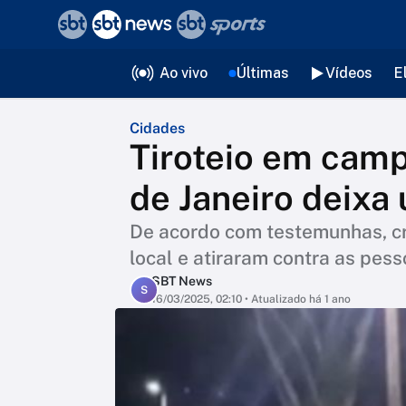
❮
voltar
Editorias
Ao vivo
Últimas
Vídeos
E
Cidades
Tiroteio em camp
de Janeiro deixa
De acordo com testemunhas, c
local e atiraram contra as pes
SBT News
S
16/03/2025, 02:10
• Atualizado há 1 ano