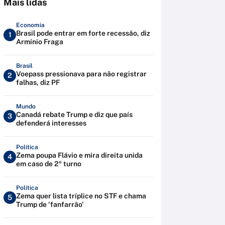
Mais lidas
Economia
Brasil pode entrar em forte recessão, diz
1
Armínio Fraga
Brasil
Voepass pressionava para não registrar
2
falhas, diz PF
Mundo
Canadá rebate Trump e diz que país
3
defenderá interesses
Política
Zema poupa Flávio e mira direita unida
4
em caso de 2º turno
Política
Zema quer lista tríplice no STF e chama
5
Trump de ‘fanfarrão’