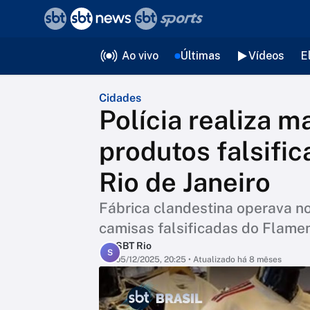
❮
voltar
Editorias
Ao vivo
Últimas
Vídeos
E
Cidades
Polícia realiza 
produtos falsific
Rio de Janeiro
Fábrica clandestina operava no
camisas falsificadas do Flam
SBT Rio
S
05/12/2025, 20:25
• Atualizado há 8 mêses