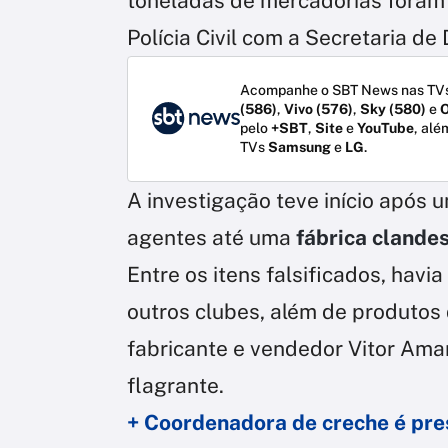
toneladas de mercadorias foram
Polícia Civil com a Secretaria d
Acompanhe o SBT News nas TVs
(586)
,
Vivo (576)
,
Sky (580)
e
O
pelo
+SBT
,
Site
e
YouTube
, alé
TVs
Samsung
e
LG
.
A investigação teve início após 
agentes até uma
fábrica clande
Entre os itens falsificados, havi
outros clubes, além de produtos 
fabricante e vendedor Vitor Ama
flagrante.
+ Coordenadora de creche é pre