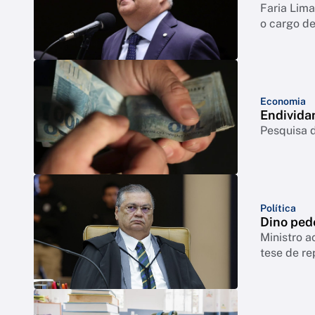
Faria Lim
o cargo de
Economia
Endivida
Pesquisa d
Política
Dino ped
Ministro a
tese de re