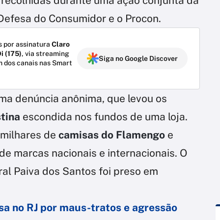
 recolhidas durante uma ação conjunta da
e Defesa do Consumidor e o Procon.
 por assinatura
Claro
i (175)
, via streaming
Siga no Google Discover
m dos canais nas Smart
uma denúncia anônima, que levou os
stina
escondida nos fundos de uma loja.
a milhares de
camisas do Flamengo
e
de marcas nacionais e internacionais. O
ral Paiva dos Santos foi preso em
sa no RJ por maus-tratos e agressão