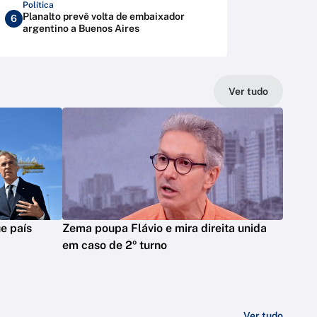
Política
Planalto prevê volta de embaixador
6
argentino a Buenos Aires
Ver tudo
e país
Zema poupa Flávio e mira direita unida
em caso de 2º turno
Ver tudo