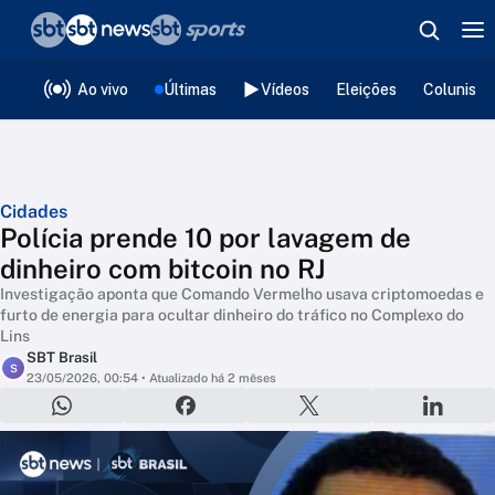
❮
voltar
Editorias
Ao vivo
Últimas
Vídeos
Eleições
Colunista
Cidades
Polícia prende 10 por lavagem de
dinheiro com bitcoin no RJ
Investigação aponta que Comando Vermelho usava criptomoedas e
furto de energia para ocultar dinheiro do tráfico no Complexo do
Lins
SBT Brasil
S
23/05/2026, 00:54
• Atualizado há 2 mêses