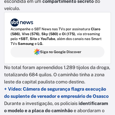
escondida em um
compartimento secreto
do
veículo.
Acompanhe o SBT News nas TVs por assinatura
Claro
(586)
,
Vivo (576)
,
Sky (580)
e
Oi (175)
, via streaming
pelo
+SBT
,
Site
e
YouTube
, além dos canais nas Smart
TVs
Samsung
e
LG
.
Siga no Google Discover
No total foram apreendidos 1.289 tijolos da droga,
totalizando 684 quilos. O caminhão tinha a zona
leste da capital paulista como destino.
+ Vídeo: Câmera de segurança flagra execução
do suplente de vereador e empresário de Osasco
Durante a investigação, os policiais
identificaram
o modelo e a placa do caminhão
e abordaram o