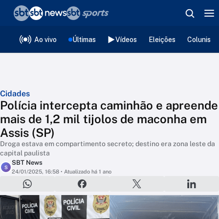
❮
voltar
Editorias
Ao vivo
Últimas
Vídeos
Eleições
Colunista
Cidades
Polícia intercepta caminhão e apreende
mais de 1,2 mil tijolos de maconha em
Assis (SP)
Droga estava em compartimento secreto; destino era zona leste da
capital paulista
SBT News
S
24/01/2025, 16:58
• Atualizado há 1 ano