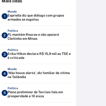
Mais lidas
Mundo
Espriella diz que diálogo com grupos
1
armados se esgotou
Política
PL mantém Roscoe e não apoiará
2
Cleitinho em Minas
Política
Erika Hilton declara R$ 15,9 mil ao TSE e
3
é criticada
Mundo
'Não houve alerta', diz familiar de vítima
4
na Tailândia
Política
Plano preliminar de Tarcísio fala em
5
prosperidade e 10 eixos