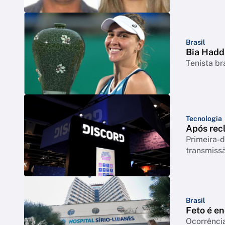
Brasil
Bia Hadd
Tenista br
Tecnologia
Após rec
Primeira-d
transmiss
Brasil
Feto é e
Ocorrência