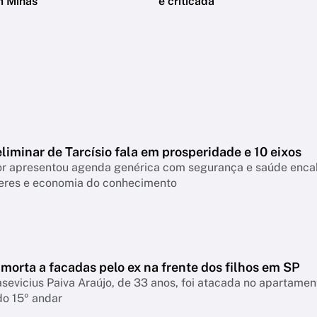
m Minas
é criticada
liminar de Tarcísio fala em prosperidade e 10 eixos
 apresentou agenda genérica com segurança e saúde encabeçan
eres e economia do conhecimento
morta a facadas pelo ex na frente dos filhos em SP
asevicius Paiva Araújo, de 33 anos, foi atacada no apartame
do 15º andar