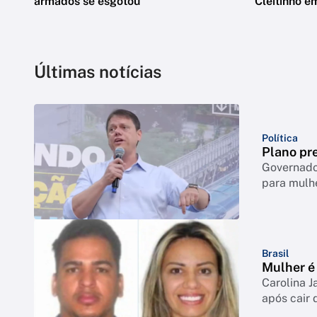
armados se esgotou
Cleitinho e
Últimas notícias
Política
Plano pre
Governador
para mulh
Brasil
Mulher é 
Carolina J
após cair 