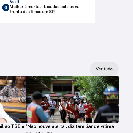
Brasil
Mulher é morta a facadas pelo ex na
6
frente dos filhos em SP
Ver tudo
il ao TSE e
'Não houve alerta', diz familiar de vítima