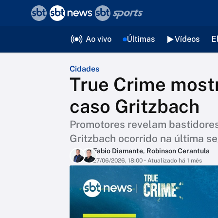
❮
voltar
Editorias
Ao vivo
Últimas
Vídeos
E
Cidades
True Crime mostr
caso Gritzbach
Promotores revelam bastidores
Gritzbach ocorrido na última s
Fabio Diamante
,
Robinson Cerantula
27/06/2026, 18:00
• Atualizado há 1 mês