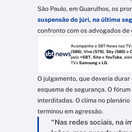
São Paulo, em Guarulhos, os pr
suspensão do júri, na última se
confronto com os advogados de 
Acompanhe o SBT News nas TVs
(586)
,
Vivo (576)
,
Sky (580)
e
O
pelo
+SBT
,
Site
e
YouTube
, alé
TVs
Samsung
e
LG
.
O julgamento, que deveria durar c
esquema de segurança. O fórum d
interditadas. O clima no plenário
terminou em agressão.
“Nas redes sociais, na 