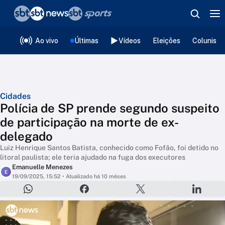
❮
voltar
Editorias
Ao vivo
Últimas
Vídeos
Eleições
Colunista
Cidades
Polícia de SP prende segundo suspeito
de participação na morte de ex-
delegado
Luiz Henrique Santos Batista, conhecido como Fofão, foi detido no
litoral paulista; ele teria ajudado na fuga dos executores
Emanuelle Menezes
E
19/09/2025, 15:52
• Atualizado há 10 mêses