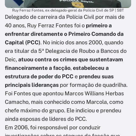
Ruy Ferraz Fontes, ex-delegado-geral da Polícia Civil de SP | SBT
Delegado de carreira da Polícia Civil por mais de
40 anos, Ruy Ferraz Fontes foi o
primeiro a
enfrentar diretamente o Primeiro Comando da
Capital (PCC)
. No início dos anos 2000, quando
era titular da 5ª Delegacia de Roubo a Bancos do
Deic,
atuou contra os crimes que sustentavam
financeiramente a facção
,
estabeleceu a
estrutura de poder do PCC
e
prendeu suas
principais lideranças
por formação de quadrilha.
Foi Fontes que apontou Marcos Willians Herbas
Camacho, mais conhecido como Marcola, como
chefe máximo do grupo. Ele indiciou e prendeu
ainda esposas de líderes do PCC.
Em 2006, foi responsável por conduzir
investigações sobre os ataques da facção que