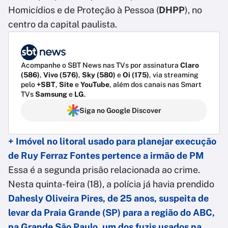
Homicídios e de Proteção à Pessoa (
DHPP
), no
centro da capital paulista.
Acompanhe o SBT News nas TVs por assinatura
Claro
(586)
,
Vivo (576)
,
Sky (580)
e
Oi (175)
, via streaming
pelo
+SBT
,
Site
e
YouTube
, além dos canais nas Smart
TVs
Samsung
e
LG
.
Siga no Google Discover
+ Imóvel no litoral usado para planejar execução
de Ruy Ferraz Fontes pertence a irmão de PM
Essa é a segunda prisão relacionada ao crime.
Nesta quinta-feira (18), a polícia já havia prendido
Dahesly Oliveira Pires, de 25 anos, suspeita de
levar da Praia Grande (SP) para a região do ABC,
na Grande São Paulo, um dos fuzis usados na