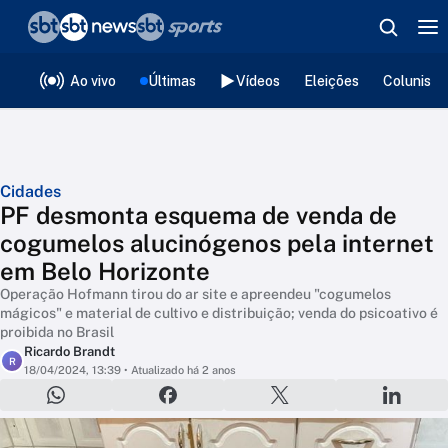
❮
voltar
Editorias
Ao vivo
Últimas
Vídeos
Eleições
Colunista
Cidades
PF desmonta esquema de venda de
cogumelos alucinógenos pela internet
em Belo Horizonte
Operação Hofmann tirou do ar site e apreendeu "cogumelos
mágicos" e material de cultivo e distribuição; venda do psicoativo é
proibida no Brasil
Ricardo Brandt
R
18/04/2024, 13:39
• Atualizado há 2 anos