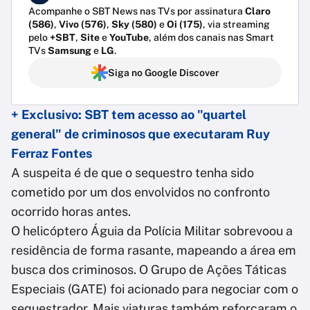
Acompanhe o SBT News nas TVs por assinatura
Claro
(586)
,
Vivo (576)
,
Sky (580)
e
Oi (175)
, via streaming
pelo
+SBT
,
Site
e
YouTube
, além dos canais nas Smart
TVs
Samsung
e
LG
.
Siga no Google Discover
+ Exclusivo: SBT tem acesso ao "quartel
general" de criminosos que executaram Ruy
Ferraz Fontes
A suspeita é de que o sequestro tenha sido
cometido por um dos envolvidos no confronto
ocorrido horas antes.
O helicóptero Águia da Polícia Militar sobrevoou a
residência de forma rasante, mapeando a área em
busca dos criminosos. O Grupo de Ações Táticas
Especiais (GATE) foi acionado para negociar com o
sequestrador. Mais viaturas também reforçaram o