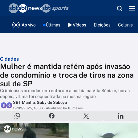
❮
voltar
Editorias
Ao vivo
Últimas
Vídeos
Eleições
Colunista
Cidades
Mulher é mantida refém após invasão
de condomínio e troca de tiros na zona
sul de SP
Criminosos armados enfrentaram a polícia na Vila Sônia e, horas
depois, vítima foi sequestrada na mesma região
SBT Manhã
,
Gaby de Saboya
S
G
19/09/2025, 10:36
• Atualizado há 10 mêses