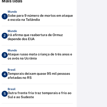
Mais lidas
Mundo
Sobe para 9 número de mortos em ataque
1
a escola na Tailândia
Mundo
Irã afirma que reabertura de Ormuz
2
depende dos EUA
Mundo
Ataque russo mata criança de três anos e
3
os avós na Ucrânia
Brasil
Temporais deixam quase 95 mil pessoas
4
afetadas no RS
Brasil
Outra frente fria traz temporais e frio ao
5
Sul e ao Sudeste