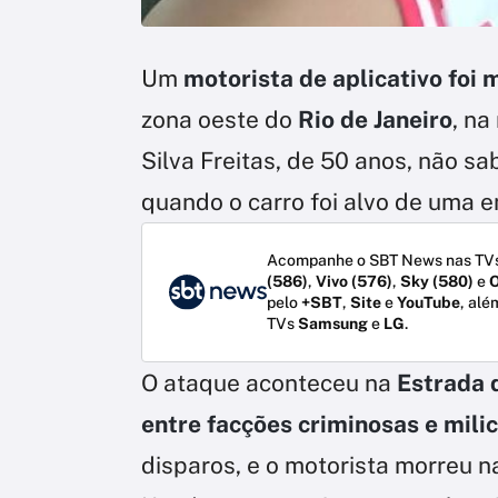
Um
motorista de aplicativo foi
zona oeste do
Rio de Janeiro
, na
Silva Freitas, de 50 anos, não s
quando o carro foi alvo de uma 
Acompanhe o SBT News nas TVs
(586)
,
Vivo (576)
,
Sky (580)
e
O
pelo
+SBT
,
Site
e
YouTube
, alé
TVs
Samsung
e
LG
.
O ataque aconteceu na
Estrada 
entre facções criminosas e mili
disparos, e o motorista morreu n