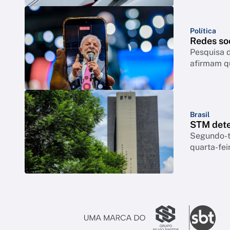
Política
Redes so
Pesquisa d
afirmam q
Brasil
STM dete
Segundo-te
quarta-feir