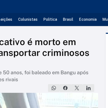
leições
Colunistas
Política
Brasil
Economia
Mu
icativo é morto em
ansportar criminosos
 de 50 anos, foi baleado em Bangu após
s rivais