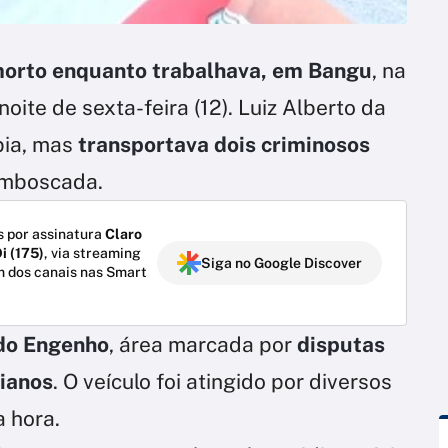
 morto enquanto trabalhava, em Bangu
, na
 noite de sexta-feira (12). Luiz Alberto da
abia, mas
transportava dois criminosos
emboscada.
 por assinatura
Claro
i (175)
, via streaming
Siga no Google Discover
m dos canais nas Smart
do Engenho
, área marcada por
disputas
cianos
. O veículo foi atingido por diversos
a hora.