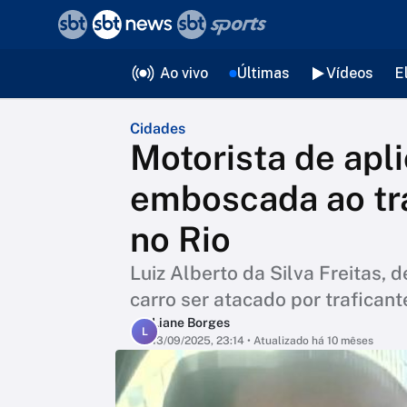
❮
voltar
Editorias
Ao vivo
Últimas
Vídeos
E
Cidades
Motorista de apl
emboscada ao tr
no Rio
Luiz Alberto da Silva Freitas,
carro ser atacado por traficante
Liane Borges
L
13/09/2025, 23:14
• Atualizado há 10 mêses