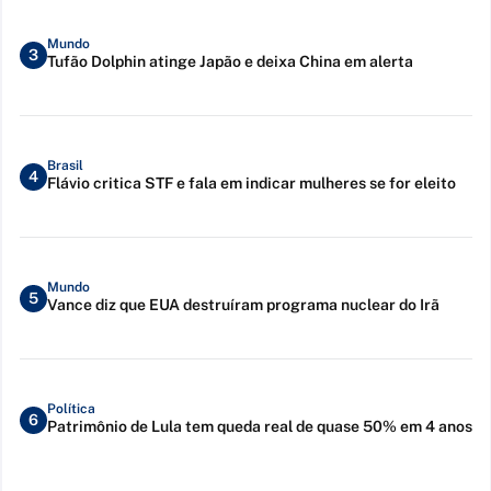
Mundo
3
Tufão Dolphin atinge Japão e deixa China em alerta
Brasil
4
Flávio critica STF e fala em indicar mulheres se for eleito
Mundo
5
Vance diz que EUA destruíram programa nuclear do Irã
Política
6
Patrimônio de Lula tem queda real de quase 50% em 4 anos