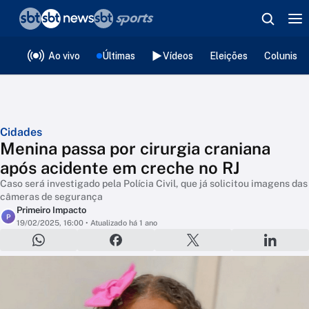
❮
voltar
Editorias
Ao vivo
Últimas
Vídeos
Eleições
Colunista
Cidades
Menina passa por cirurgia craniana
após acidente em creche no RJ
Caso será investigado pela Polícia Civil, que já solicitou imagens das
câmeras de segurança
Primeiro Impacto
P
19/02/2025, 16:00
• Atualizado há 1 ano