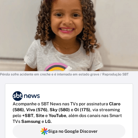
Pérola sofre acidente em creche e é internada em estado grave / Reprodução SBT
Acompanhe o SBT News nas TVs por assinatura
Claro
(586)
,
Vivo (576)
,
Sky (580)
e
Oi (175)
, via streaming
pelo
+SBT
,
Site
e
YouTube
, além dos canais nas Smart
TVs
Samsung
e
LG
.
Siga no Google Discover