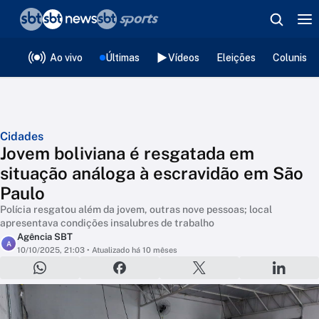
❮
voltar
Editorias
Ao vivo
Últimas
Vídeos
Eleições
Colunista
Cidades
Jovem boliviana é resgatada em
situação análoga à escravidão em São
Paulo
Polícia resgatou além da jovem, outras nove pessoas; local
apresentava condições insalubres de trabalho
Agência SBT
A
10/10/2025, 21:03
• Atualizado há 10 mêses