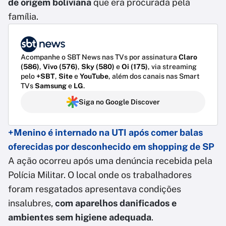
de origem boliviana
que era procurada pela
família.
Acompanhe o SBT News nas TVs por assinatura
Claro
(586)
,
Vivo (576)
,
Sky (580)
e
Oi (175)
, via streaming
pelo
+SBT
,
Site
e
YouTube
, além dos canais nas Smart
TVs
Samsung
e
LG
.
Siga no Google Discover
+Menino é internado na UTI após comer balas
oferecidas por desconhecido em shopping de SP
A ação ocorreu após uma denúncia recebida pela
Polícia Militar. O local onde os trabalhadores
foram resgatados apresentava condições
insalubres,
com aparelhos danificados e
ambientes sem higiene adequada
.