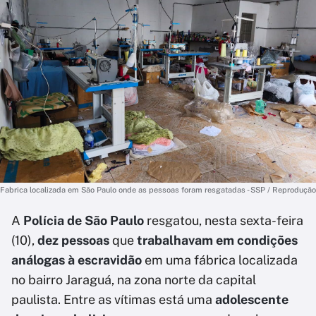
Fabrica localizada em São Paulo onde as pessoas foram resgatadas - SSP / Reprodução
A
Polícia de São Paulo
resgatou, nesta sexta-feira
(10),
dez pessoas
que
trabalhavam em
condições
análogas à escravidão
em uma fábrica localizada
no bairro Jaraguá, na zona norte da capital
paulista. Entre as vítimas está uma
adolescente