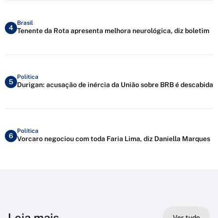
Brasil
4
Tenente da Rota apresenta melhora neurológica, diz boletim
Política
5
Durigan: acusação de inércia da União sobre BRB é descabida
Política
6
Vorcaro negociou com toda Faria Lima, diz Daniella Marques
Leia mais
Ver tudo