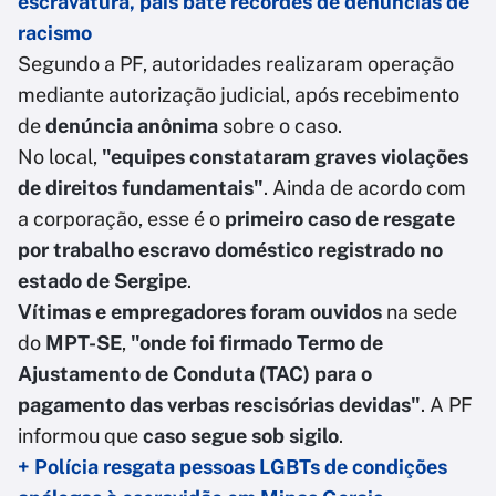
escravatura, país bate recordes de denúncias de
racismo
Segundo a PF, autoridades realizaram operação
mediante autorização judicial, após recebimento
de
denúncia anônima
sobre o caso.
No local,
"equipes constataram graves violações
de direitos fundamentais"
. Ainda de acordo com
a corporação, esse é o
primeiro caso de resgate
por trabalho escravo doméstico registrado no
estado de Sergipe
.
Vítimas e empregadores foram ouvidos
na sede
do
MPT-SE
,
"onde foi firmado Termo de
Ajustamento de Conduta (TAC) para o
pagamento das verbas rescisórias devidas"
. A PF
informou que
caso segue sob sigilo
.
+ Polícia resgata pessoas LGBTs de condições