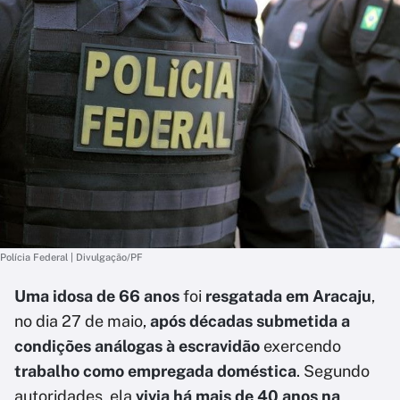
Polícia Federal | Divulgação/PF
Uma idosa de 66 anos
foi
resgatada em Aracaju
,
no dia 27 de maio,
após décadas submetida a
condições análogas à escravidão
exercendo
trabalho como empregada doméstica
. Segundo
autoridades, ela
vivia há mais de 40 anos na