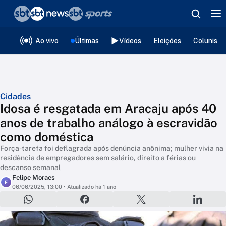
❮
voltar
Editorias
Ao vivo
Últimas
Vídeos
Eleições
Colunista
Cidades
Idosa é resgatada em Aracaju após 40
anos de trabalho análogo à escravidão
como doméstica
Força-tarefa foi deflagrada após denúncia anônima; mulher vivia na
residência de empregadores sem salário, direito a férias ou
descanso semanal
Felipe Moraes
F
06/06/2025, 13:00
• Atualizado há 1 ano