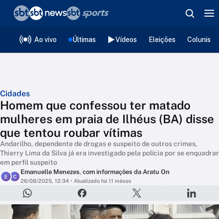
❮
voltar
Editorias
Ao vivo
Últimas
Vídeos
Eleições
Colunista
Cidades
Homem que confessou ter matado
mulheres em praia de Ilhéus (BA) disse
que tentou roubar vítimas
Andarilho, dependente de drogas e suspeito de outros crimes,
Thierry Lima da Silva já era investigado pela polícia por se enquadrar
em perfil suspeito
Emanuelle Menezes
,
com informações da Aratu On
E
C
26/08/2025, 12:34
• Atualizado há 11 mêses