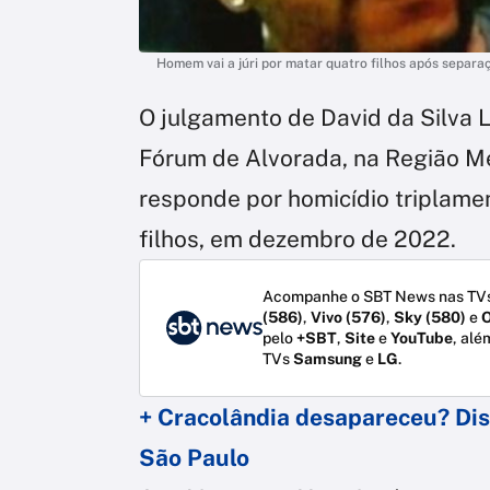
Homem vai a júri por matar quatro filhos após separa
O julgamento de David da Silva 
Fórum de Alvorada, na Região Me
responde por homicídio triplame
filhos, em dezembro de 2022.
Acompanhe o SBT News nas TVs
(586)
,
Vivo (576)
,
Sky (580)
e
O
pelo
+SBT
,
Site
e
YouTube
, alé
TVs
Samsung
e
LG
.
+ Cracolândia desapareceu? Dis
São Paulo