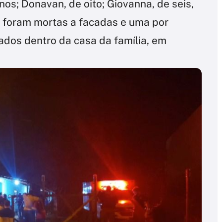
nos; Donavan, de oito; Giovanna, de seis,
as foram mortas a facadas e uma por
ados dentro da casa da família, em