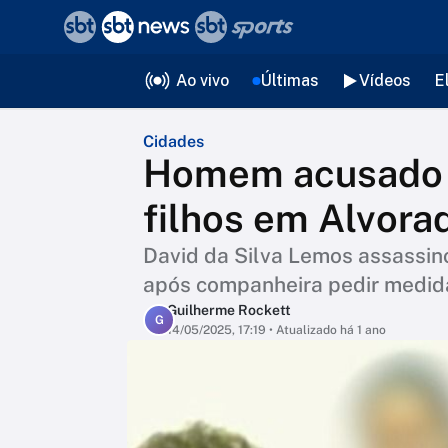
❮
voltar
Editorias
Ao vivo
Últimas
Vídeos
E
Cidades
Homem acusado d
filhos em Alvora
David da Silva Lemos assassin
após companheira pedir medida
Guilherme Rockett
G
14/05/2025, 17:19
• Atualizado há 1 ano