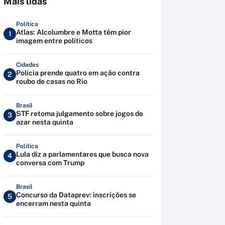
Mais lidas
Política
Atlas: Alcolumbre e Motta têm pior
1
imagem entre políticos
Cidades
Polícia prende quatro em ação contra
2
roubo de casas no Rio
Brasil
STF retoma julgamento sobre jogos de
3
azar nesta quinta
Política
Lula diz a parlamentares que busca nova
4
conversa com Trump
Brasil
Concurso da Dataprev: inscrições se
5
encerram nesta quinta