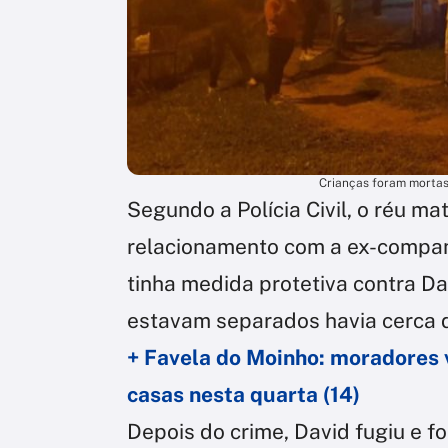
Crianças foram mortas 
Segundo a Polícia Civil, o réu mat
relacionamento com a ex-companh
tinha medida protetiva contra Da
estavam separados havia cerca de
+ Favela do Moinho: moradores 
casas nesta quarta (14)
Depois do crime, David fugiu e f