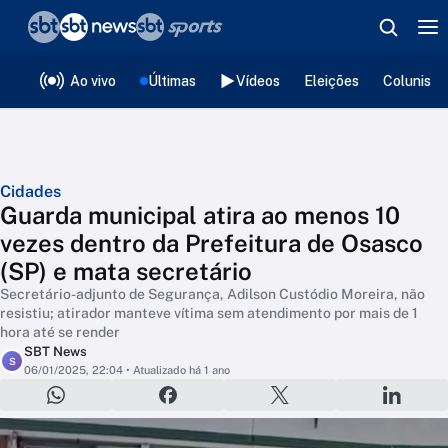
❮
voltar
Editorias
Ao vivo
Últimas
Vídeos
Eleições
Colunista
Cidades
Guarda municipal atira ao menos 10
vezes dentro da Prefeitura de Osasco
(SP) e mata secretário
Secretário-adjunto de Segurança, Adilson Custódio Moreira, não
resistiu; atirador manteve vítima sem atendimento por mais de 1
hora até se render
SBT News
S
06/01/2025, 22:04
• Atualizado há 1 ano