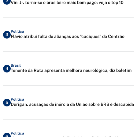
2
Vini Jr. torna-se o brasileiro mais bem pago; veja o top 10
Política
3
Flávio atribui falta de alianças aos “caciques” do Centrão
Brasil
4
Tenente da Rota apresenta melhora neurológica, diz boletim
Política
5
Durigan: acusação de inércia da União sobre BRB é descabida
Política
6