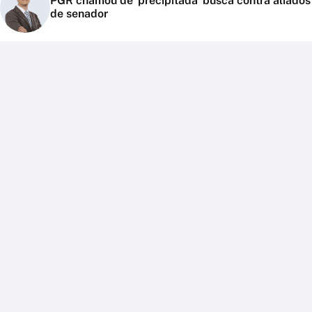
PGR chamou de 'precipitada' busca contra aliados
de senador