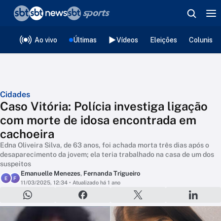
❮
voltar
Editorias
Ao vivo
Últimas
Vídeos
Eleições
Colunista
Cidades
Caso Vitória: Polícia investiga ligação
com morte de idosa encontrada em
cachoeira
Edna Oliveira Silva, de 63 anos, foi achada morta três dias após o
desaparecimento da jovem; ela teria trabalhado na casa de um dos
suspeitos
Emanuelle Menezes
,
Fernanda Trigueiro
E
F
11/03/2025, 12:34
• Atualizado há 1 ano