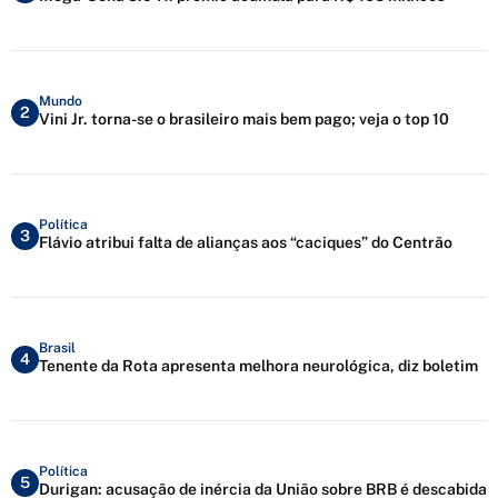
Mundo
2
Vini Jr. torna-se o brasileiro mais bem pago; veja o top 10
Política
3
Flávio atribui falta de alianças aos “caciques” do Centrão
Brasil
4
Tenente da Rota apresenta melhora neurológica, diz boletim
Política
5
Durigan: acusação de inércia da União sobre BRB é descabida