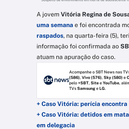
A jovem
Vitória Regina de Sous
uma semana
e foi encontrada m
raspados
, na quarta-feira (5), te
informação foi confirmada ao
SB
atuam na apuração do caso.
Acompanhe o SBT News nas TVs
(586)
,
Vivo (576)
,
Sky (580)
e
O
pelo
+SBT
,
Site
e
YouTube
, alé
TVs
Samsung
e
LG
.
+ Caso Vitória: perícia encontr
+ Caso Vitória: detidos em mat
em delegacia