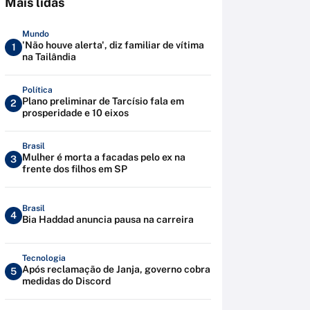
Mais lidas
Mundo
'Não houve alerta', diz familiar de vítima
1
na Tailândia
Política
Plano preliminar de Tarcísio fala em
2
prosperidade e 10 eixos
Brasil
Mulher é morta a facadas pelo ex na
3
frente dos filhos em SP
Brasil
4
Bia Haddad anuncia pausa na carreira
Tecnologia
Após reclamação de Janja, governo cobra
5
medidas do Discord