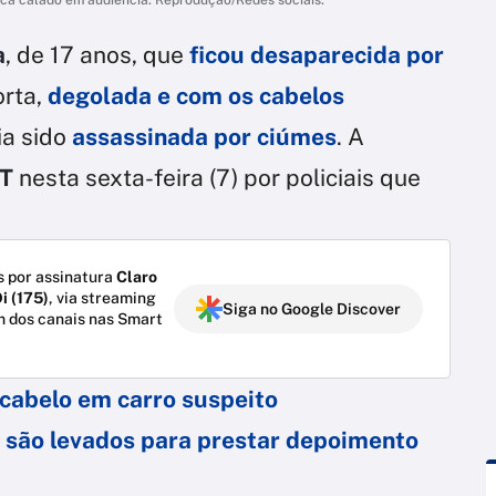
a
, de 17 anos, que
ficou desaparecida por
orta,
degolada e com os cabelos
ria sido
assassinada por ciúmes
. A
T
nesta sexta-feira (7) por policiais que
 por assinatura
Claro
i (175)
, via streaming
Siga no Google Discover
m dos canais nas Smart
a cabelo em carro suspeito
a são levados para prestar depoimento