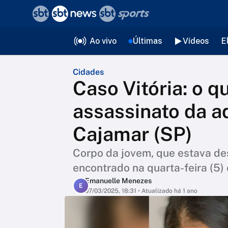
❮
voltar
Editorias
Ao vivo
Últimas
Vídeos
E
Cidades
Caso Vitória: o q
assassinato da 
Cajamar (SP)
Corpo da jovem, que estava des
encontrado na quarta-feira (5)
Emanuelle Menezes
E
07/03/2025, 18:31
• Atualizado há 1 ano