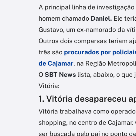
A principal linha de investigação 
homem chamado
Daniel.
Ele ter
Gustavo, um ex-namorado da vítim
Outros dois comparsas teriam aj
três são
procurados por policiai
de Cajamar
, na Região Metropol
O
SBT News
lista, abaixo, o que
Vitória:
1. Vitória desapareceu a
Vitória trabalhava como operado
shopping, no centro de Cajamar.
ser buscada pelo pai no ponto de 