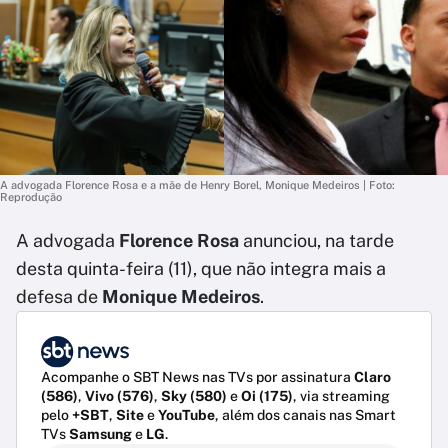
A advogada Florence Rosa e a mãe de Henry Borel, Monique Medeiros | Foto:
Reprodução
A advogada
Florence Rosa
anunciou, na tarde
desta quinta-feira (11), que não integra mais a
defesa de
Monique Medeiros
.
Acompanhe o SBT News nas TVs por assinatura
Claro
(586)
,
Vivo (576)
,
Sky (580)
e
Oi (175)
, via streaming
pelo
+SBT
,
Site
e
YouTube
, além dos canais nas Smart
TVs
Samsung
e
LG
.