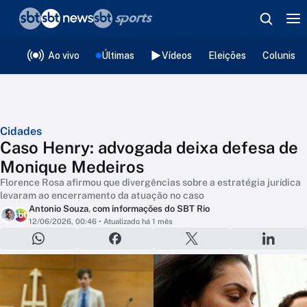
❮
voltar
Editorias
Ao vivo
Últimas
Vídeos
Eleições
Colunista
Cidades
Caso Henry: advogada deixa defesa de
Monique Medeiros
Florence Rosa afirmou que divergências sobre a estratégia jurídica
levaram ao encerramento da atuação no caso
Antonio Souza
,
com informações do SBT Rio
12/06/2026, 00:46
• Atualizado há 1 mês