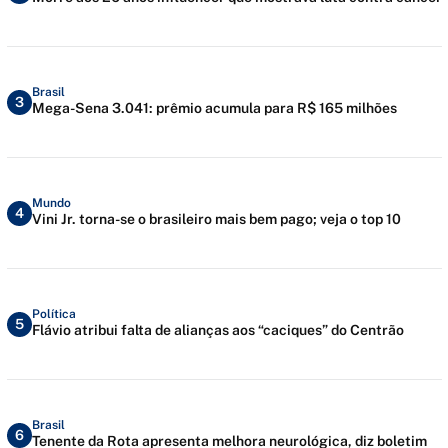
Brasil
3
Mega-Sena 3.041: prêmio acumula para R$ 165 milhões
Mundo
4
Vini Jr. torna-se o brasileiro mais bem pago; veja o top 10
Política
5
Flávio atribui falta de alianças aos “caciques” do Centrão
Brasil
6
Tenente da Rota apresenta melhora neurológica, diz boletim