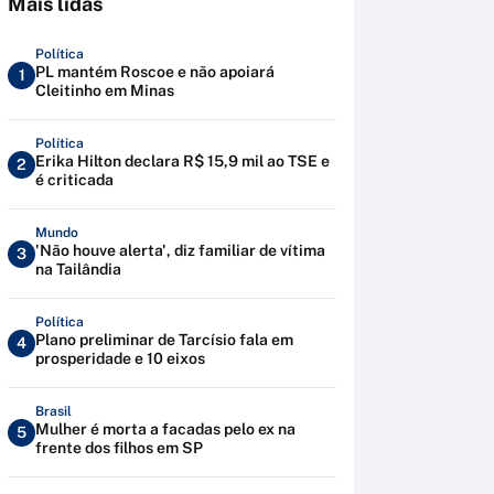
Mais lidas
Política
PL mantém Roscoe e não apoiará
1
Cleitinho em Minas
Política
Erika Hilton declara R$ 15,9 mil ao TSE e
2
é criticada
Mundo
'Não houve alerta', diz familiar de vítima
3
na Tailândia
Política
Plano preliminar de Tarcísio fala em
4
prosperidade e 10 eixos
Brasil
Mulher é morta a facadas pelo ex na
5
frente dos filhos em SP