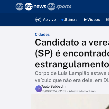
❮
voltar
Editorias
Ao vivo
Últimas
Vídeos
E
Cidades
Candidato a vere
(SP) é encontrad
estrangulament
Corpo de Luis Lampião estava 
veículo que não era dele, em 
Paulo Sabbadin
P
25/09/2024, 02:39
• Atualizado há 1 ano