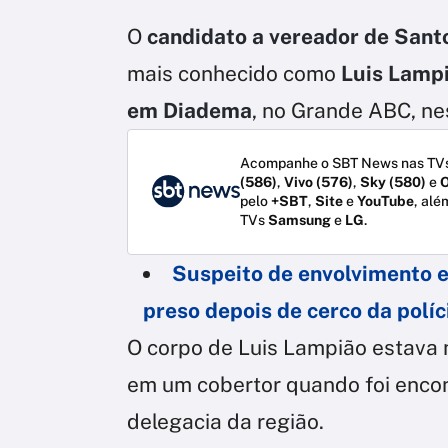
O
candidato a vereador de Sant
mais conhecido como
Luis Lamp
em Diadema
, no Grande ABC, nes
Acompanhe o SBT News nas TVs
(586)
,
Vivo (576)
,
Sky (580)
e
O
pelo
+SBT
,
Site
e
YouTube
, alé
TVs
Samsung
e
LG
.
Suspeito de envolvimento 
preso depois de cerco da políc
O corpo de Luis Lampião estava 
em um cobertor quando foi encont
delegacia da região.