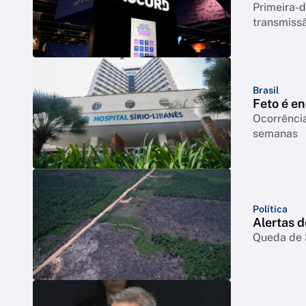
Primeira-d
transmiss
Brasil
Feto é e
Ocorrência
semanas
Política
Alertas 
Queda de 3