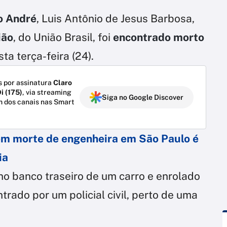
o André
, Luis Antônio de Jesus Barbosa,
ião
, do União Brasil, foi
encontrado morto
ta terça-feira (24).
 por assinatura
Claro
i (175)
, via streaming
Siga no Google Discover
m dos canais nas Smart
em morte de engenheira em São Paulo é
ia
no banco traseiro de um carro e enrolado
rado por um policial civil, perto de uma