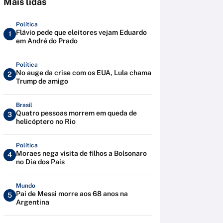
Mais lidas
Política
Flávio pede que eleitores vejam Eduardo
1
em André do Prado
Política
No auge da crise com os EUA, Lula chama
2
Trump de amigo
Brasil
Quatro pessoas morrem em queda de
3
helicóptero no Rio
Política
Moraes nega visita de filhos a Bolsonaro
4
no Dia dos Pais
Mundo
Pai de Messi morre aos 68 anos na
5
Argentina