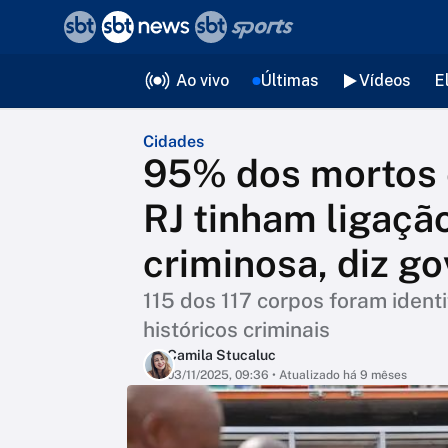
❮
voltar
Editorias
Ao vivo
Últimas
Vídeos
E
Cidades
95% dos mortos
RJ tinham ligaçã
criminosa, diz g
115 dos 117 corpos foram ident
históricos criminais
Camila Stucaluc
03/11/2025, 09:36
• Atualizado há 9 mêses