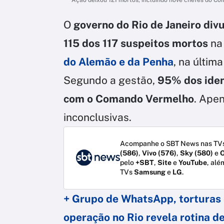
O
governo do Rio de Janeiro div
115 dos 117 suspeitos mortos
n
do Alemão e da Penha
, na últim
Segundo a gestão,
95% dos iden
com o Comando Vermelho
. Apen
inconclusivas.
Acompanhe o SBT News nas TVs
(586)
,
Vivo (576)
,
Sky (580)
e
O
pelo
+SBT
,
Site
e
YouTube
, alé
TVs
Samsung
e
LG
.
+ Grupo de WhatsApp, torturas e
operação no Rio revela rotina d