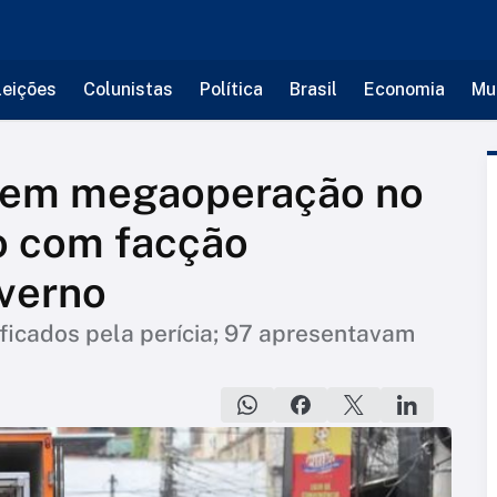
leições
Colunistas
Política
Brasil
Economia
Mu
 em megaoperação no
o com facção
overno
ificados pela perícia; 97 apresentavam