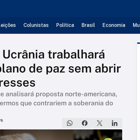
leições
Colunistas
Política
Brasil
Economia
Mu
 Ucrânia trabalhará
lano de paz sem abrir
resses
e analisará proposta norte-americana,
termos que contrariem a soberania do
ws