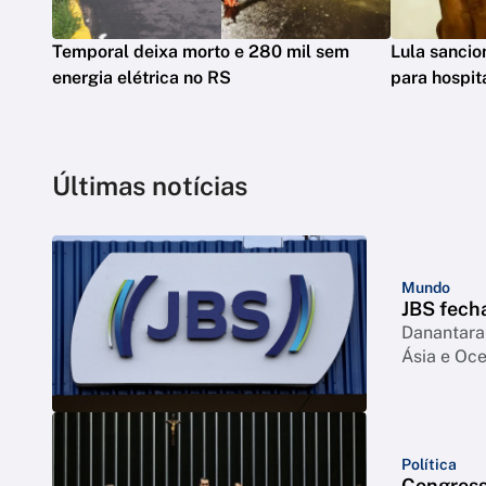
Temporal deixa morto e 280 mil sem
Lula sancio
energia elétrica no RS
para hospit
Últimas notícias
Mundo
JBS fech
Danantara 
Ásia e Oc
Política
Congress