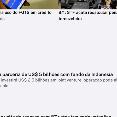
na uso do FGTS em crédito
8/1: STF acata recalcular pen
ais
tornozeleira
a parceria de US$ 5 bilhões com fundo da Indonésia
investirá US$ 2,5 bilhões em joint venture; operação pode 
eania
o volta do recesso com 87 vetos travando votações