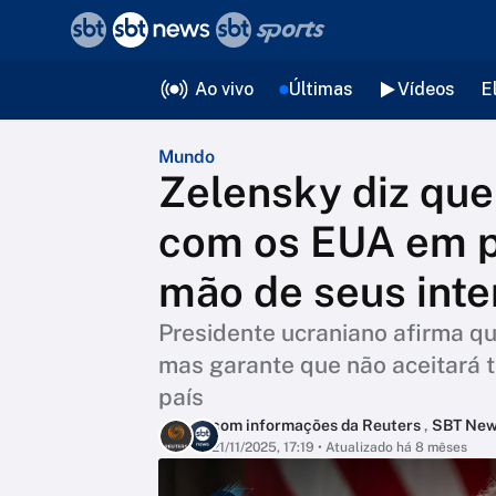
❮
voltar
Editorias
Ao vivo
Últimas
Vídeos
E
Mundo
Zelensky diz que
com os EUA em p
mão de seus inte
Presidente ucraniano afirma qu
mas garante que não aceitará 
país
com informações da Reuters
,
SBT Ne
21/11/2025, 17:19
• Atualizado há 8 mêses