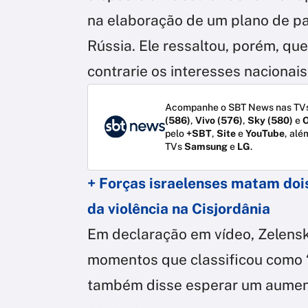
na elaboração de um plano de pa
Rússia. Ele ressaltou, porém, qu
contrarie os interesses nacionais
Acompanhe o SBT News nas TVs
(586)
,
Vivo (576)
,
Sky (580)
e
O
pelo
+SBT
,
Site
e
YouTube
, alé
TVs
Samsung
e
LG
.
+ Forças israelenses matam doi
da violência na Cisjordânia
Em declaração em vídeo, Zelens
momentos que classificou como “ma
também disse esperar um aument