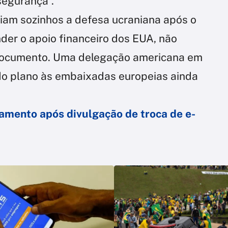
segurança”.
ciam sozinhos a defesa ucraniana após o
er o apoio financeiro dos EUA, não
 documento. Uma delegação americana em
do plano às embaixadas europeias ainda
tamento após divulgação de troca de e-