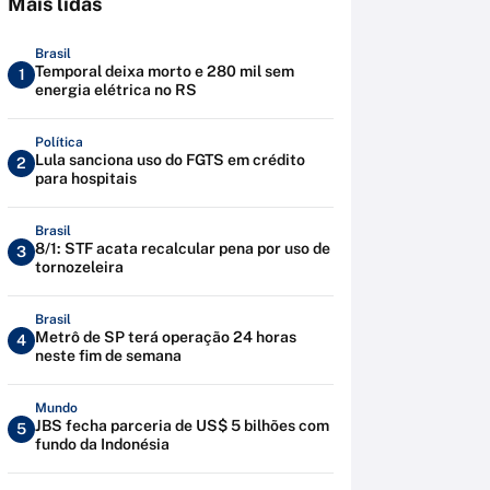
Mais lidas
Brasil
Temporal deixa morto e 280 mil sem
1
energia elétrica no RS
Política
Lula sanciona uso do FGTS em crédito
2
para hospitais
Brasil
8/1: STF acata recalcular pena por uso de
3
tornozeleira
Brasil
Metrô de SP terá operação 24 horas
4
neste fim de semana
Mundo
JBS fecha parceria de US$ 5 bilhões com
5
fundo da Indonésia