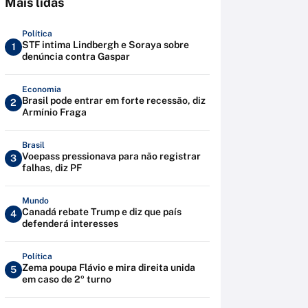
Mais lidas
Política
STF intima Lindbergh e Soraya sobre
1
denúncia contra Gaspar
Economia
Brasil pode entrar em forte recessão, diz
2
Armínio Fraga
Brasil
Voepass pressionava para não registrar
3
falhas, diz PF
Mundo
Canadá rebate Trump e diz que país
4
defenderá interesses
Política
Zema poupa Flávio e mira direita unida
5
em caso de 2º turno