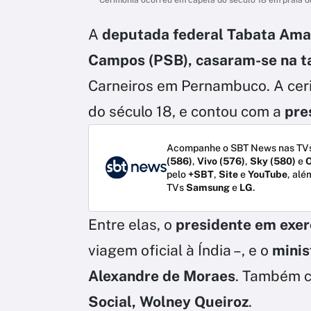
A
deputada federal Tabata Amara
Campos (PSB), casaram-se na t
Carneiros em Pernambuco. A ceri
do século 18, e contou com a
pre
Acompanhe o SBT News nas TVs
(586)
,
Vivo (576)
,
Sky (580)
e
O
pelo
+SBT
,
Site
e
YouTube
, alé
TVs
Samsung
e
LG
.
Entre elas, o
presidente em exer
viagem oficial à Índia –, e o
minis
Alexandre de Moraes
. Também 
Social, Wolney Queiroz
.