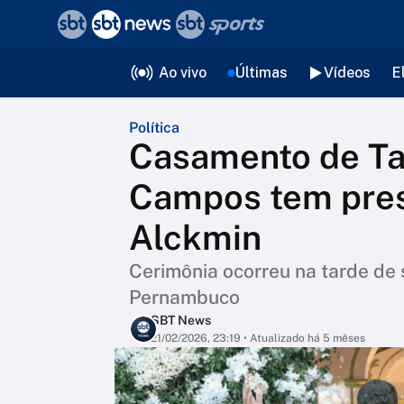
❮
voltar
Editorias
Ao vivo
Últimas
Vídeos
E
Política
Casamento de Ta
Campos tem pres
Alckmin
Cerimônia ocorreu na tarde de 
Pernambuco
SBT News
21/02/2026, 23:19
• Atualizado há 5 mêses