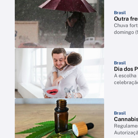
Brasil
Outra fre
Chuva for
domingo (
Brasil
Dia dos 
A escolha 
celebração
Brasil
Cannabis 
Regulament
Autorizaçã