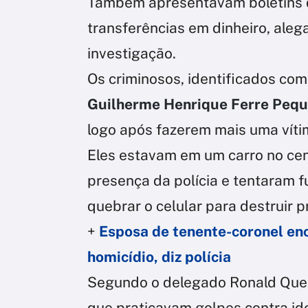
Também apresentavam boletins d
transferências em dinheiro, aleg
investigação.
Os criminosos, identificados co
Guilherme Henrique Ferre Peq
logo após fazerem mais uma víti
Eles estavam em um carro no ce
presença da polícia e tentaram f
quebrar o celular para destruir 
+
Esposa de tenente-coronel enc
homicídio, diz polícia
Segundo o delegado Ronald Quen
que praticavam golpes contra id