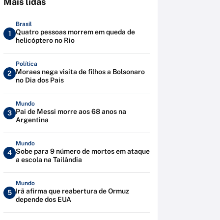
Mais lidas
Brasil
Quatro pessoas morrem em queda de
1
helicóptero no Rio
Política
Moraes nega visita de filhos a Bolsonaro
2
no Dia dos Pais
Mundo
Pai de Messi morre aos 68 anos na
3
Argentina
Mundo
Sobe para 9 número de mortos em ataque
4
a escola na Tailândia
Mundo
Irã afirma que reabertura de Ormuz
5
depende dos EUA