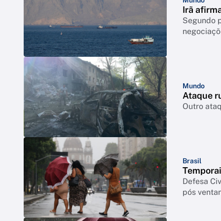
Irã afir
Segundo po
negociaçõ
Mundo
Ataque ru
Outro ataq
Brasil
Temporai
Defesa Civ
pós venta