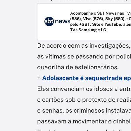
Acompanhe o SBT News nas TVs
(586)
,
Vivo (576)
,
Sky (580)
e
O
pelo
+SBT
,
Site
e
YouTube
, alé
TVs
Samsung
e
LG
.
De acordo com as investigações
as vítimas se passando por poli
quadrilha de estelionatários.
+
Adolescente é sequestrada apó
Eles convenciam os idosos a entr
e cartões sob o pretexto de real
e senhas, os criminosos instala
passavam a movimentar o dinheir