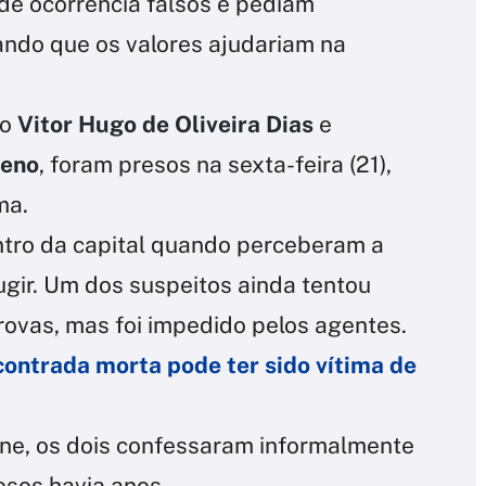
e ocorrência falsos e pediam
ando que os valores ajudariam na
mo
Vitor Hugo de Oliveira Dias
e
ueno
, foram presos na sexta-feira (21),
ma.
ntro da capital quando perceberam a
ugir. Um dos suspeitos ainda tentou
provas, mas foi impedido pelos agentes.
ontrada morta pode ter sido vítima de
e, os dois confessaram informalmente
osos havia anos.