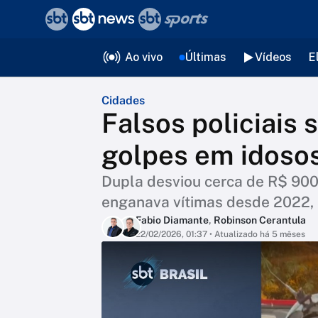
❮
voltar
Editorias
Ao vivo
Últimas
Vídeos
E
Cidades
Falsos policiais 
golpes em idoso
Dupla desviou cerca de R$ 900
enganava vítimas desde 2022, s
Fabio Diamante
,
Robinson Cerantula
22/02/2026, 01:37
• Atualizado há 5 mêses