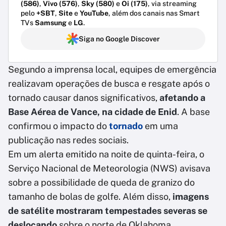
(586)
,
Vivo (576)
,
Sky (580)
e
Oi (175)
, via streaming
pelo
+SBT
,
Site
e
YouTube
, além dos canais nas Smart
TVs
Samsung
e
LG
.
Siga no Google Discover
Segundo a imprensa local, equipes de emergência
realizavam operações de busca e resgate após o
tornado causar danos significativos,
afetando a
Base Aérea de Vance, na cidade de Enid
. A base
confirmou o impacto do
tornado
em uma
publicação nas redes sociais.
Em um alerta emitido na noite de quinta-feira, o
Serviço Nacional de Meteorologia (NWS) avisava
sobre a possibilidade de queda de granizo do
tamanho de bolas de golfe. Além disso,
imagens
de satélite mostraram tempestades severas se
deslocando
sobre o norte de Oklahoma.