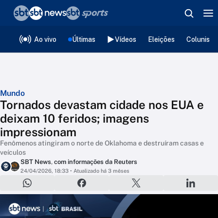
❮
voltar
Editorias
Ao vivo
Últimas
Vídeos
Eleições
Colunista
Mundo
Tornados devastam cidade nos EUA e
deixam 10 feridos; imagens
impressionam
Fenômenos atingiram o norte de Oklahoma e destruíram casas e
veículos
SBT News
,
com informações da Reuters
24/04/2026, 18:33
• Atualizado há 3 mêses