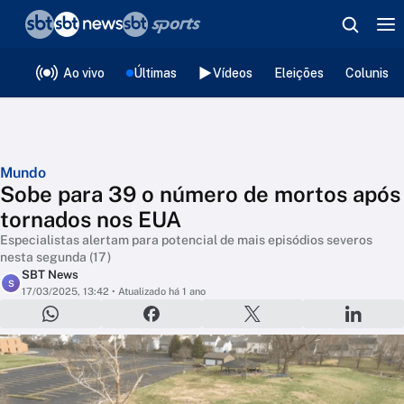
❮
voltar
Editorias
Ao vivo
Últimas
Vídeos
Eleições
Colunista
Mundo
Sobe para 39 o número de mortos após
tornados nos EUA
Especialistas alertam para potencial de mais episódios severos
nesta segunda (17)
SBT News
S
17/03/2025, 13:42
• Atualizado há 1 ano