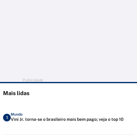
Publicidade
Mais lidas
Mundo
1
Vini Jr. torna-se o brasileiro mais bem pago; veja o top 10