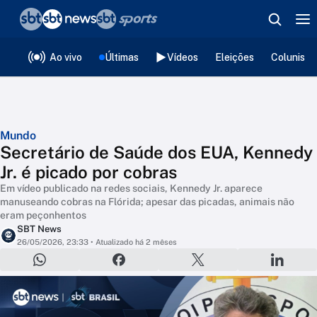
❮
voltar
Editorias
Ao vivo
Últimas
Vídeos
Eleições
Colunista
Mundo
Secretário de Saúde dos EUA, Kennedy
Jr. é picado por cobras
Em vídeo publicado na redes sociais, Kennedy Jr. aparece
manuseando cobras na Flórida; apesar das picadas, animais não
eram peçonhentos
SBT News
26/05/2026, 23:33
• Atualizado há 2 mêses