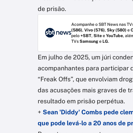
de prisão.
Acompanhe o SBT News nas TVs
(586)
,
Vivo (576)
,
Sky (580)
e
O
pelo
+SBT
,
Site
e
YouTube
, alé
TVs
Samsung
e
LG
.
Em julho de 2025, um júri conde
acompanhantes para participar d
“Freak Offs”, que envolviam drog
das acusações mais graves de tr
resultado em prisão perpétua.
+
Sean 'Diddy' Combs pede clemê
que pode levá-lo a 20 anos de p