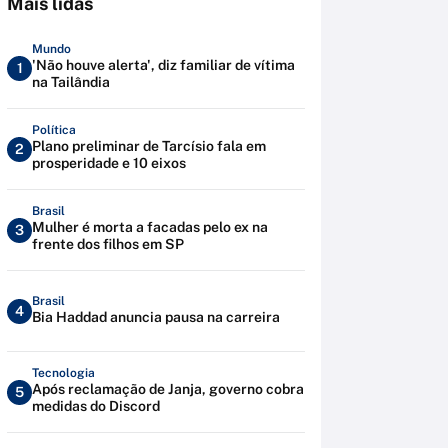
Mais lidas
Mundo
'Não houve alerta', diz familiar de vítima
1
na Tailândia
Política
Plano preliminar de Tarcísio fala em
2
prosperidade e 10 eixos
Brasil
Mulher é morta a facadas pelo ex na
3
frente dos filhos em SP
Brasil
4
Bia Haddad anuncia pausa na carreira
Tecnologia
Após reclamação de Janja, governo cobra
5
medidas do Discord