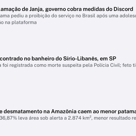
lamação de Janja, governo cobra medidas do Discord
ama pediu a proibição do serviço no Brasil após uma adolesc
ão na plataforma
ncontrado no banheiro do Sírio-Libanês, em SP
 foi registrada como morte suspeita pela Polícia Civil; feto 
de desmatamento na Amazônia caem ao menor patam
6,87% leva área sob alerta a 2.874 km², menor resultado r