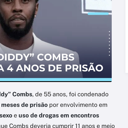
ddy” Combs
, de 55 anos, foi condenado
2 meses de prisão
por envolvimento em
 sexo
e
uso de drogas em encontros
que Combs deveria cumprir 11 anos e meio