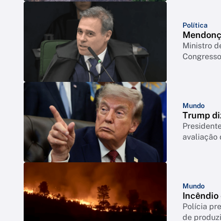
Política
Mendonça
Ministro d
Congresso 
Mundo
Trump di
Presidente
avaliação
Mundo
Incêndio
Polícia p
de produzi