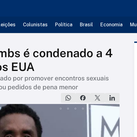
leições
Colunistas
Política
Brasil
Economia
Mu
mbs é condenado a 4
os EUA
iado por promover encontros sexuais
itou pedidos de pena menor