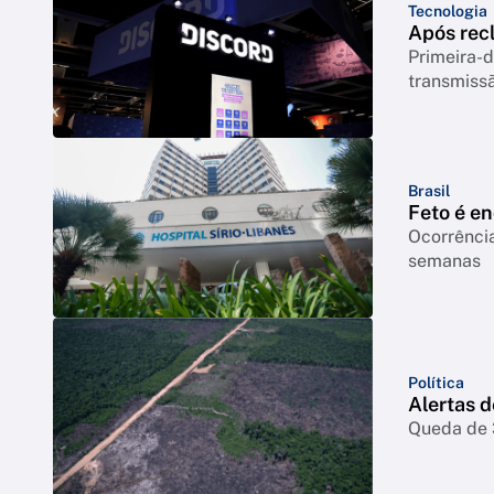
Tecnologia
Após rec
Primeira-d
transmiss
Brasil
Feto é e
Ocorrência
semanas
Política
Alertas 
Queda de 3