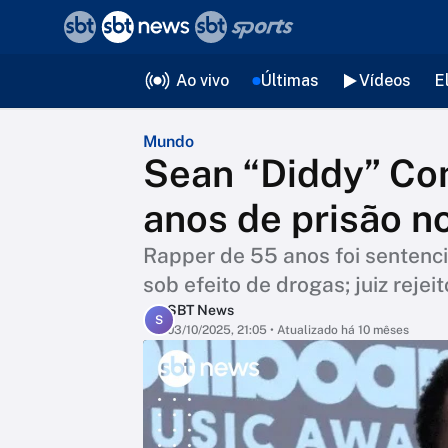
❮
voltar
Editorias
Ao vivo
Últimas
Vídeos
E
Mundo
Sean “Diddy” Co
anos de prisão n
Rapper de 55 anos foi sentenc
sob efeito de drogas; juiz reje
SBT News
S
03/10/2025, 21:05
• Atualizado há 10 mêses