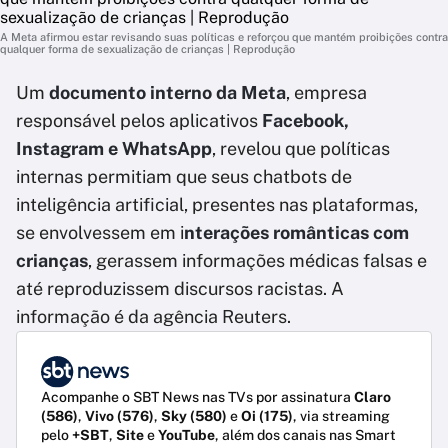
A Meta afirmou estar revisando suas políticas e reforçou que mantém proibições contra
qualquer forma de sexualização de crianças | Reprodução
Um
documento interno da Meta
, empresa
responsável pelos aplicativos
Facebook,
Instagram e WhatsApp
, revelou que políticas
internas permitiam que seus chatbots de
inteligência artificial, presentes nas plataformas,
se envolvessem em i
nterações românticas com
crianças
, gerassem informações médicas falsas e
até reproduzissem discursos racistas. A
informação é da agência Reuters.
Acompanhe o SBT News nas TVs por assinatura
Claro
(586)
,
Vivo (576)
,
Sky (580)
e
Oi (175)
, via streaming
pelo
+SBT
,
Site
e
YouTube
, além dos canais nas Smart