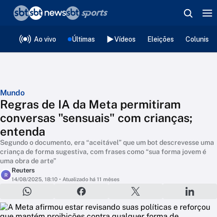
❮
voltar
Editorias
Ao vivo
Últimas
Vídeos
Eleições
Colunista
Mundo
Regras de IA da Meta permitiram
conversas "sensuais" com crianças;
entenda
Segundo o documento, era “aceitável” que um bot descrevesse uma
criança de forma sugestiva, com frases como “sua forma jovem é
uma obra de arte”
Reuters
R
14/08/2025, 18:10
• Atualizado há 11 mêses