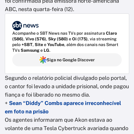
foi confirmada pela emissora norte-americana
ABC, nesta quarta-feira (12).
Acompanhe o SBT News nas TVs por assinatura
Claro
(586)
,
Vivo (576)
,
Sky (580)
e
Oi (175)
, via streaming
pelo
+SBT
,
Site
e
YouTube
, além dos canais nas Smart
TVs
Samsung
e
LG
.
Siga no Google Discover
Segundo o relatório policial divulgado pelo portal,
o cantor foi levado a unidade prisional, onde pagou
fiança e foi liberado no mesmo dia.
+
Sean “Diddy” Combs aparece irreconhecível
em foto na prisão
Os agentes informaram que Akon estava ao
volante de uma Tesla Cybertruck avariada quando