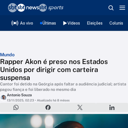
❮
voltar
Editorias
Ao vivo
Últimas
Vídeos
Eleições
Colunista
Mundo
Rapper Akon é preso nos Estados
Unidos por dirigir com carteira
suspensa
Cantor foi detido na Geórgia após faltar a audiência judicial; artista
pagou fiança e foi liberado no mesmo dia
Antonio Souza
13/11/2025, 02:23
• Atualizado há 8 mêses