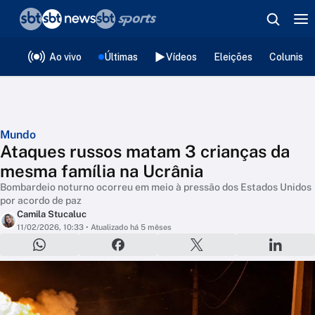
❮
voltar
Editorias
Ao vivo
Últimas
Vídeos
Eleições
Colunista
Mundo
Ataques russos matam 3 crianças da
mesma família na Ucrânia
Bombardeio noturno ocorreu em meio à pressão dos Estados Unidos
por acordo de paz
Camila Stucaluc
11/02/2026, 10:33
• Atualizado há 5 mêses