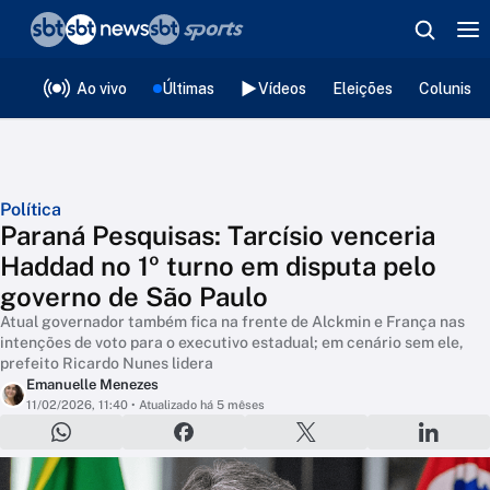
❮
voltar
Editorias
Ao vivo
Últimas
Vídeos
Eleições
Colunista
Política
Paraná Pesquisas: Tarcísio venceria
Haddad no 1º turno em disputa pelo
governo de São Paulo
Atual governador também fica na frente de Alckmin e França nas
intenções de voto para o executivo estadual; em cenário sem ele,
prefeito Ricardo Nunes lidera
Emanuelle Menezes
11/02/2026, 11:40
• Atualizado há 5 mêses