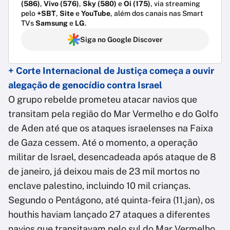
(586)
,
Vivo (576)
,
Sky (580)
e
Oi (175)
, via streaming
pelo
+SBT
,
Site
e
YouTube
, além dos canais nas Smart
TVs
Samsung
e
LG
.
Siga no Google Discover
+ Corte Internacional de Justiça começa a ouvir
alegação de genocídio contra Israel
O grupo rebelde prometeu atacar navios que
transitam pela região do Mar Vermelho e do Golfo
de Aden até que os ataques israelenses na Faixa
de Gaza cessem. Até o momento, a operação
militar de Israel, desencadeada após ataque de 8
de janeiro, já deixou mais de 23 mil mortos no
enclave palestino, incluindo 10 mil crianças.
Segundo o Pentágono, até quinta-feira (11.jan), os
houthis haviam lançado 27 ataques a diferentes
navios que transitavam pelo sul do Mar Vermelho,