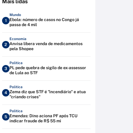
Mais lidas
Mundo
Ebola: número de casos no Congo já
1
passa de 4 mil
Economia
Anvisa libera venda de medicamentos
2
pela Shopee
Política
PL pede quebra de sigilo de ex-assessor
3
de Lula ao STF
Política
Zema diz que STF é "incendiário" e atua
4
"criando crises"
Política
Emendas: Dino aciona PF após TCU
5
indicar fraude de R$ 55 mi