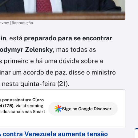
Lavrov | Reprodução
in
, está
preparado para se encontrar
olodymyr Zelensky
, mas todas as
s primeiro e há uma dúvida sobre a
nar um acordo de paz, disse o ministro
nesta quinta-feira (21).
 por assinatura
Claro
i (175)
, via streaming
Siga no Google Discover
m dos canais nas Smart
A contra Venezuela aumenta tensão