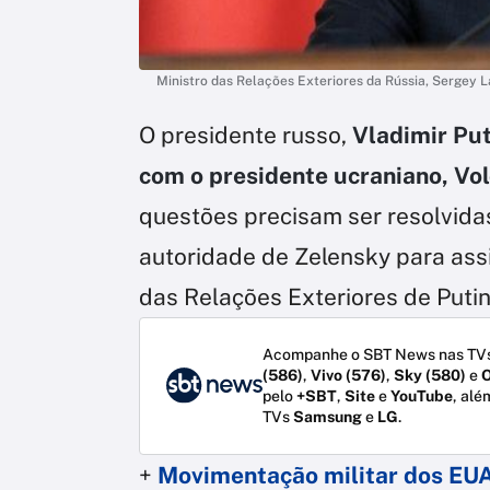
Ministro das Relações Exteriores da Rússia, Sergey 
O presidente russo,
Vladimir Put
com o presidente ucraniano, V
questões precisam ser resolvida
autoridade de Zelensky para assi
das Relações Exteriores de Putin 
Acompanhe o SBT News nas TVs
(586)
,
Vivo (576)
,
Sky (580)
e
O
pelo
+SBT
,
Site
e
YouTube
, alé
TVs
Samsung
e
LG
.
+
Movimentação militar dos EU