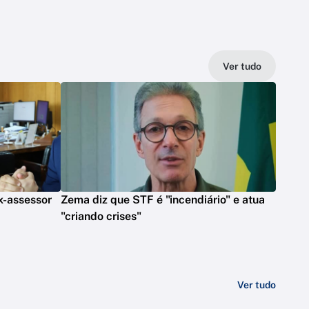
Ver tudo
x-assessor
Zema diz que STF é "incendiário" e atua
"criando crises"
Ver tudo