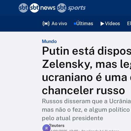
❮
voltar
Editorias
Ao vivo
Últimas
Vídeos
E
Mundo
Putin está dispos
Zelensky, mas le
ucraniano é uma 
chanceler russo
Russos disseram que a Ucrânia 
mas não o fez, e algum polític
pelo atual presidente
Reuters
R