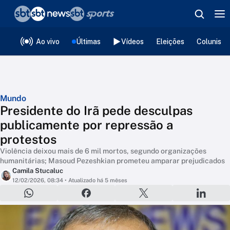
❮
voltar
Editorias
Ao vivo
Últimas
Vídeos
Eleições
Colunista
Mundo
Presidente do Irã pede desculpas
publicamente por repressão a
protestos
Violência deixou mais de 6 mil mortos, segundo organizações
humanitárias; Masoud Pezeshkian prometeu amparar prejudicados
Camila Stucaluc
12/02/2026, 08:34
• Atualizado há 5 mêses