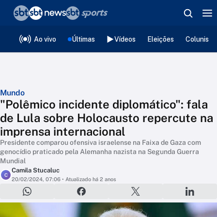
❮
voltar
Editorias
Ao vivo
Últimas
Vídeos
Eleições
Colunista
Mundo
"Polêmico incidente diplomático": fala
de Lula sobre Holocausto repercute na
imprensa internacional
Presidente comparou ofensiva israelense na Faixa de Gaza com
genocídio praticado pela Alemanha nazista na Segunda Guerra
Mundial
Camila Stucaluc
C
20/02/2024, 07:06
• Atualizado há 2 anos