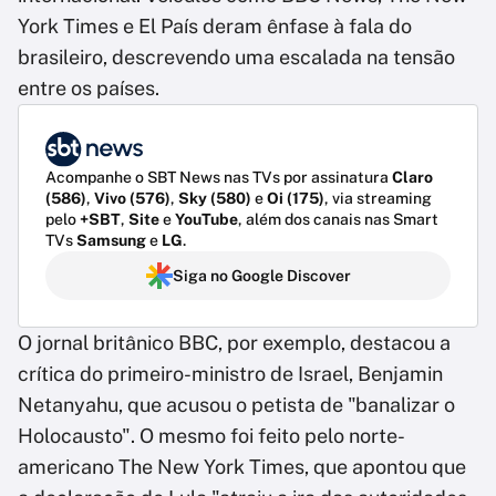
York Times e El País deram ênfase à fala do
brasileiro, descrevendo uma escalada na tensão
entre os países.
Acompanhe o SBT News nas TVs por assinatura
Claro
(586)
,
Vivo (576)
,
Sky (580)
e
Oi (175)
, via streaming
pelo
+SBT
,
Site
e
YouTube
, além dos canais nas Smart
TVs
Samsung
e
LG
.
Siga no Google Discover
O jornal britânico BBC, por exemplo, destacou a
crítica do primeiro-ministro de Israel, Benjamin
Netanyahu, que acusou o petista de "banalizar o
Holocausto". O mesmo foi feito pelo norte-
americano The New York Times, que apontou que