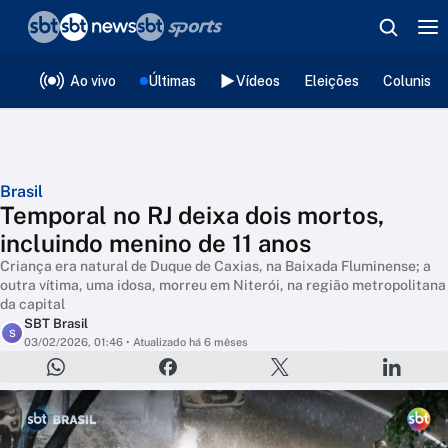
❮
voltar
Editorias
Ao vivo
Últimas
Vídeos
Eleições
Colunista
Brasil
Temporal no RJ deixa dois mortos,
incluindo menino de 11 anos
Criança era natural de Duque de Caxias, na Baixada Fluminense; a
outra vítima, uma idosa, morreu em Niterói, na região metropolitana
da capital
SBT Brasil
S
03/02/2026, 01:46
• Atualizado há 6 mêses