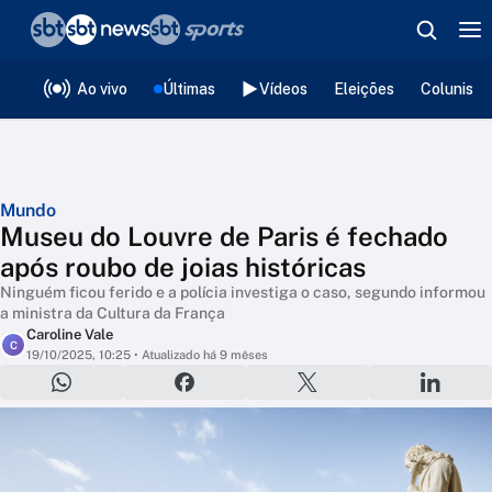
❮
voltar
Editorias
Ao vivo
Últimas
Vídeos
Eleições
Colunista
Mundo
Museu do Louvre de Paris é fechado
após roubo de joias históricas
Ninguém ficou ferido e a polícia investiga o caso, segundo informou
a ministra da Cultura da França
Caroline Vale
C
19/10/2025, 10:25
• Atualizado há 9 mêses