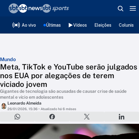
❮
voltar
Editorias
Ao vivo
Últimas
Vídeos
Eleições
Colunista
Mundo
Meta, TikTok e YouTube serão julgados
nos EUA por alegações de terem
viciado jovem
Gigantes de tecnologia são acusadas de causar crise de saúde
mental e vício em adolescentes
Leonardo Almeida
26/01/2026, 15:36
• Atualizado há 6 mêses