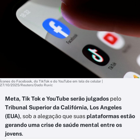
Ícones do Facebook, do TikTok e do YouTube em tela de celular |
27/10/2025/Reuters/Dado Ruvic
Meta, Tik Tok e YouTube serão julgados
pelo
Tribunal Superior da Califórnia, Los Angeles
(EUA)
, sob a alegação que suas
plataformas estão
gerando uma crise de saúde mental entre os
jovens
.