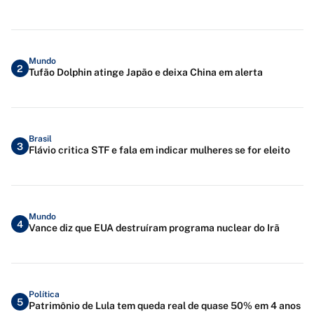
Mundo
2
Tufão Dolphin atinge Japão e deixa China em alerta
Brasil
3
Flávio critica STF e fala em indicar mulheres se for eleito
Mundo
4
Vance diz que EUA destruíram programa nuclear do Irã
Política
5
Patrimônio de Lula tem queda real de quase 50% em 4 anos