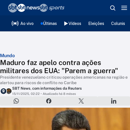
❮
voltar
Editorias
Ao vivo
Últimas
Vídeos
Eleições
Colunista
Mundo
Maduro faz apelo contra ações
militares dos EUA: "Parem a guerra"
Presidente venezuelano criticou operações americanas na região e
alertou para riscos de conflito no Caribe
SBT News
,
com informações da Reuters
15/11/2025, 02:22
• Atualizado há 8 mêses