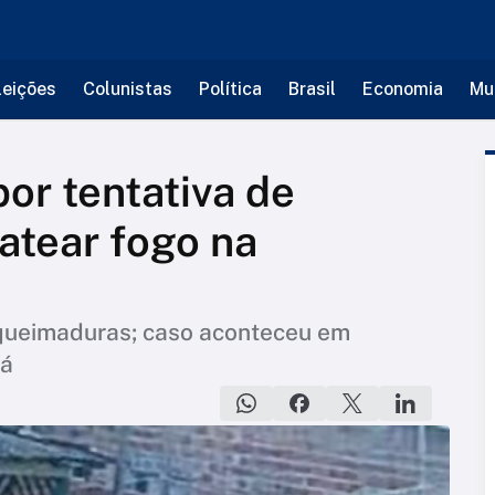
leições
Colunistas
Política
Brasil
Economia
Mu
or tentativa de
atear fogo na
 queimaduras; caso aconteceu em
rá