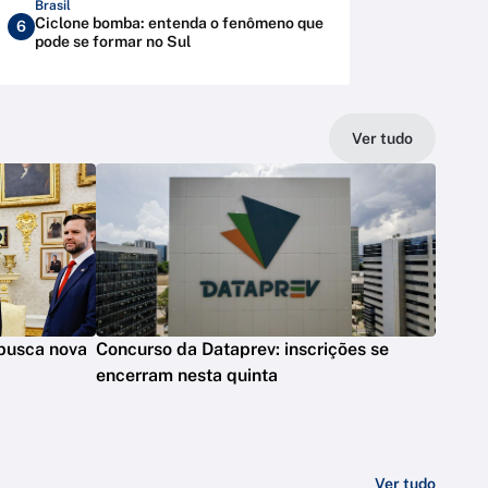
Brasil
Ciclone bomba: entenda o fenômeno que
6
pode se formar no Sul
Ver tudo
 busca nova
Concurso da Dataprev: inscrições se
encerram nesta quinta
Ver tudo