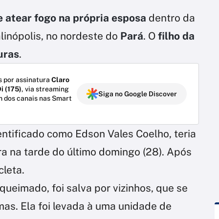
e atear fogo na própria esposa
dentro da
linópolis, no nordeste do
Pará
. O
filho da
uras
.
 por assinatura
Claro
i (175)
, via streaming
Siga no Google Discover
m dos canais nas Smart
dentificado como Edson Vales Coelho, teria
a na tarde do último domingo (28). Após
cleta.
queimado, foi salva por vizinhos, que se
as. Ela foi levada à uma unidade de