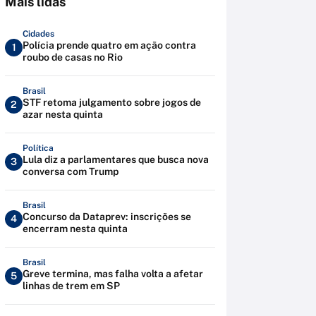
Mais lidas
Cidades
Polícia prende quatro em ação contra
1
roubo de casas no Rio
Brasil
STF retoma julgamento sobre jogos de
2
azar nesta quinta
Política
Lula diz a parlamentares que busca nova
3
conversa com Trump
Brasil
Concurso da Dataprev: inscrições se
4
encerram nesta quinta
Brasil
Greve termina, mas falha volta a afetar
5
linhas de trem em SP