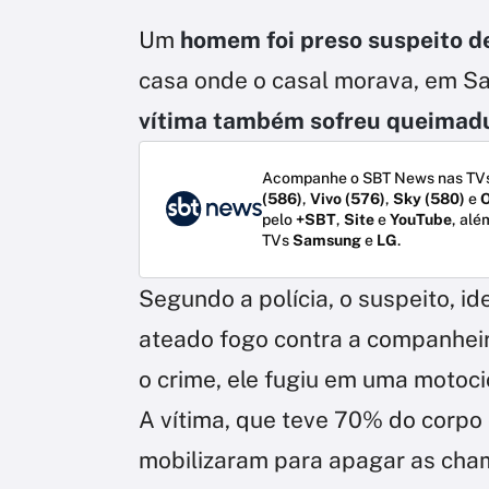
Um
homem foi preso suspeito d
casa onde o casal morava, em Sa
vítima também sofreu queimad
Acompanhe o SBT News nas TVs
(586)
,
Vivo (576)
,
Sky (580)
e
O
pelo
+SBT
,
Site
e
YouTube
, alé
TVs
Samsung
e
LG
.
Segundo a polícia, o suspeito, i
ateado fogo contra a companheir
o crime, ele fugiu em uma motoci
A vítima, que teve 70% do corpo 
mobilizaram para apagar as cham