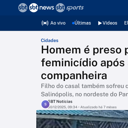
❮
voltar
Editorias
Ao vivo
Últimas
Vídeos
E
Cidades
Homem é preso p
feminicídio após 
companheira
Filho do casal também sofreu
Salinópolis, no nordeste do Pa
SBT Notícias
S
30/12/2025, 09:34
• Atualizado há 7 mêses