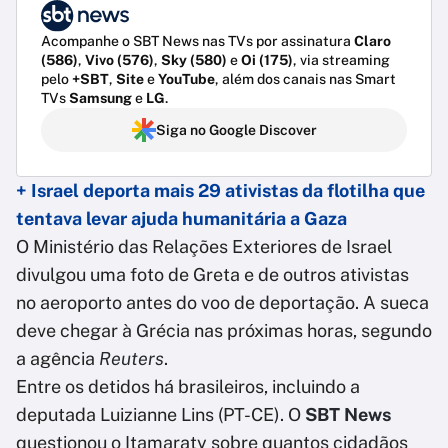
Acompanhe o SBT News nas TVs por assinatura
Claro
(586)
,
Vivo (576)
,
Sky (580)
e
Oi (175)
, via streaming
pelo
+SBT
,
Site
e
YouTube
, além dos canais nas Smart
TVs
Samsung
e
LG
.
Siga no Google Discover
+ Israel deporta mais 29 ativistas da flotilha que
tentava levar ajuda humanitária a Gaza
O Ministério das Relações Exteriores de Israel
divulgou uma foto de Greta e de outros ativistas
no aeroporto antes do voo de deportação. A sueca
deve chegar à Grécia nas próximas horas, segundo
a agência
Reuters
.
Entre os detidos há brasileiros, incluindo a
deputada Luizianne Lins (PT-CE). O
SBT News
questionou o Itamaraty sobre quantos cidadãos