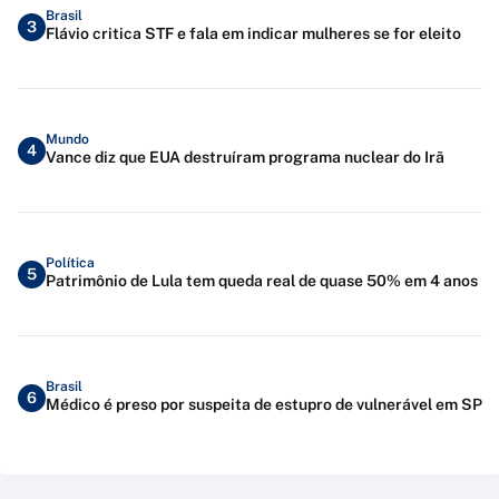
Brasil
3
Flávio critica STF e fala em indicar mulheres se for eleito
Mundo
4
Vance diz que EUA destruíram programa nuclear do Irã
Política
5
Patrimônio de Lula tem queda real de quase 50% em 4 anos
Brasil
6
Médico é preso por suspeita de estupro de vulnerável em SP