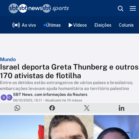
❮
voltar
Editorias
Ao vivo
Últimas
Vídeos
Eleições
Colunista
Mundo
Israel deporta Greta Thunberg e outros
170 ativistas de flotilha
Entre os detidos estão estrangeiros de vários países e brasileiros;
embarcações levavam ajuda humanitária ao território palestino
SBT News
,
com informações da Reuters
S
C
06/10/2025, 15:11
• Atualizado há 10 mêses