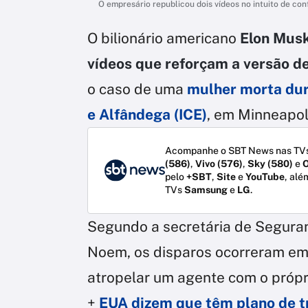
O empresário republicou dois vídeos no intuito de con
O bilionário americano
Elon Mus
vídeos que reforçam a versão d
o caso de uma
mulher morta du
e Alfândega (ICE)
, em Minneapoli
Acompanhe o SBT News nas TVs
(586)
,
Vivo (576)
,
Sky (580)
e
O
pelo
+SBT
,
Site
e
YouTube
, alé
TVs
Samsung
e
LG
.
Segundo a secretária de Seguran
Noem, os disparos ocorreram e
atropelar um agente com o própri
+
EUA dizem que têm plano de t