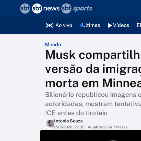
❮
voltar
Editorias
Ao vivo
Últimas
Vídeos
E
Mundo
Musk compartilha
versão da imigra
morta em Minnea
Bilionário republicou imagens
autoridades, mostram tentativ
ICE antes do tiroteio
Antonio Souza
07/01/2026, 22:05
• Atualizado há 7 mêses