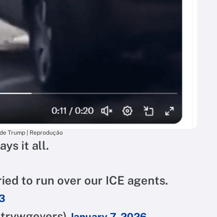
de Trump | Reprodução
ys it all.
ied to run over our ICE agents.
o3
ntrywgevers)
January 7, 2026