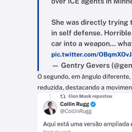
over ICE agents in Minn
She was directly trying 
in self defense. Horribl
car into a weapon… what
pic.twitter.com/OBqmXOv
— Gentry Gevers (@ge
O segundo, em ângulo diferente
reduzida, destacando a moviment