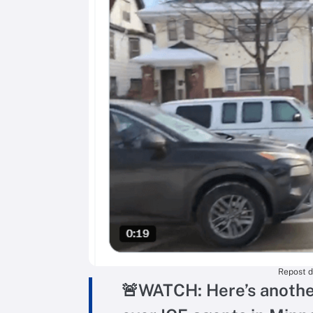
Repost d
🚨WATCH: Here’s another