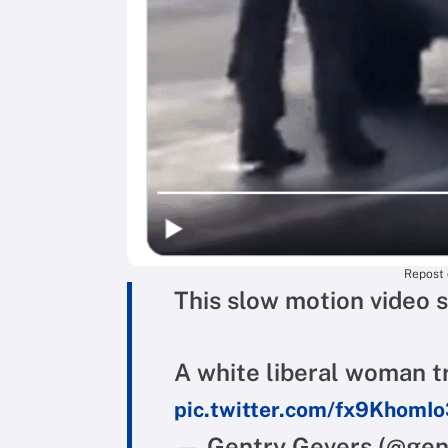
Repost 
This slow motion video sa
A white liberal woman tr
pic.twitter.com/fx9KhomI
— Gentry Gevers (@ge