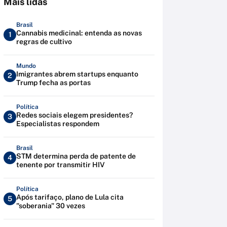
Mais lidas
Brasil
Cannabis medicinal: entenda as novas
1
regras de cultivo
Mundo
Imigrantes abrem startups enquanto
2
Trump fecha as portas
Política
Redes sociais elegem presidentes?
3
Especialistas respondem
Brasil
STM determina perda de patente de
4
tenente por transmitir HIV
Política
Após tarifaço, plano de Lula cita
5
"soberania" 30 vezes