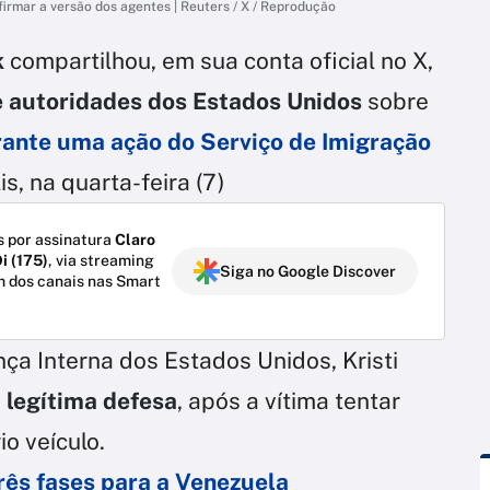
firmar a versão dos agentes | Reuters / X / Reprodução
k
compartilhou, em sua conta oficial no X,
e autoridades dos Estados Unidos
sobre
rante uma ação do
Serviço de Imigração
s, na quarta-feira (7)
 por assinatura
Claro
i (175)
, via streaming
Siga no Google Discover
m dos canais nas Smart
ça Interna dos Estados Unidos, Kristi
m
legítima defesa
, após a vítima tentar
o veículo.
rês fases para a Venezuela