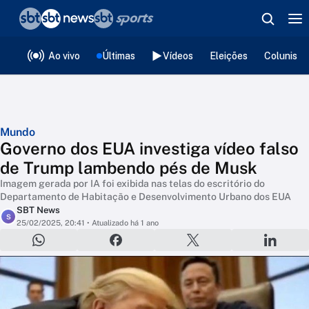
❮
voltar
Editorias
Ao vivo
Últimas
Vídeos
Eleições
Colunista
Mundo
Governo dos EUA investiga vídeo falso
de Trump lambendo pés de Musk
Imagem gerada por IA foi exibida nas telas do escritório do
Departamento de Habitação e Desenvolvimento Urbano dos EUA
SBT News
S
25/02/2025, 20:41
• Atualizado há 1 ano