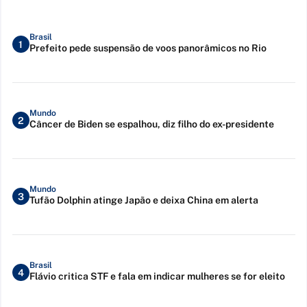
Brasil
1
Prefeito pede suspensão de voos panorâmicos no Rio
Mundo
2
Câncer de Biden se espalhou, diz filho do ex-presidente
Mundo
3
Tufão Dolphin atinge Japão e deixa China em alerta
Brasil
4
Flávio critica STF e fala em indicar mulheres se for eleito