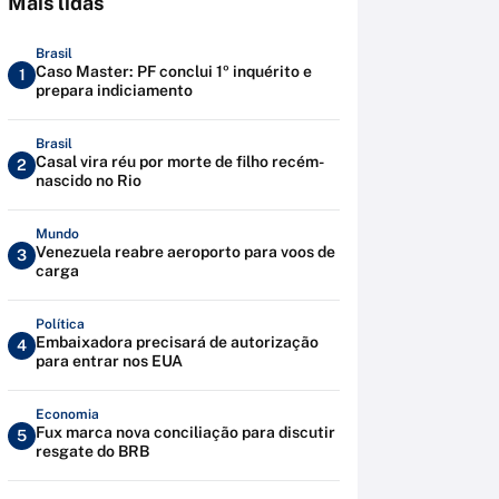
Mais lidas
Brasil
Caso Master: PF conclui 1º inquérito e
1
prepara indiciamento
Brasil
Casal vira réu por morte de filho recém-
2
nascido no Rio
Mundo
Venezuela reabre aeroporto para voos de
3
carga
Política
Embaixadora precisará de autorização
4
para entrar nos EUA
Economia
Fux marca nova conciliação para discutir
5
resgate do BRB