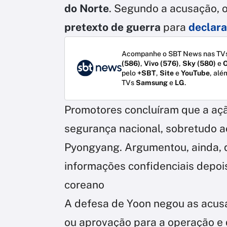
do Norte
. Segundo a acusação, 
pretexto de guerra
para
declara
Acompanhe o SBT News nas TVs
(586)
,
Vivo (576)
,
Sky (580)
e
O
pelo
+SBT
,
Site
e
YouTube
, alé
TVs
Samsung
e
LG
.
Promotores concluíram que a açã
segurança nacional, sobretudo a
Pyongyang. Argumentou, ainda, 
informações confidenciais depois
coreano
A defesa de Yoon negou as acus
ou aprovação para a operação e q