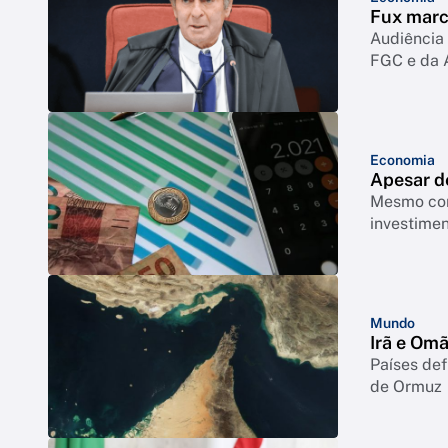
Fux marc
Audiência 
FGC e da 
Economia
Apesar de
Mesmo com
investimen
Mundo
Irã e Om
Países def
de Ormuz