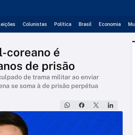
leições
Colunistas
Política
Brasil
Economia
Mu
l-coreano é
anos de prisão
culpado de trama militar ao enviar
pena se soma à de prisão perpétua