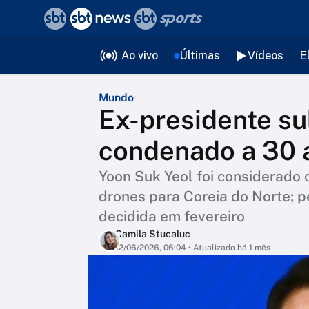
❮
voltar
Editorias
Ao vivo
Últimas
Vídeos
E
Mundo
Ex-presidente su
condenado a 30 
Yoon Suk Yeol foi considerado 
drones para Coreia do Norte; 
decidida em fevereiro
Camila Stucaluc
12/06/2026, 06:04
• Atualizado há 1 mês