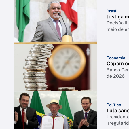
Brasil
Justiça 
Decisão li
meio de e
Economia
Copom co
Banco Cent
de 2026
Política
Lula sanc
President
irregulari