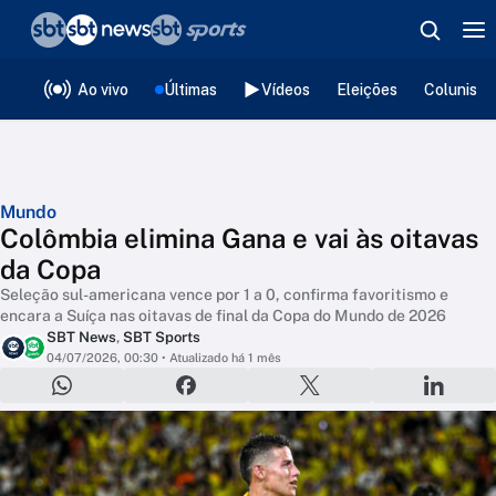
❮
voltar
Editorias
Ao vivo
Últimas
Vídeos
Eleições
Colunista
Mundo
Colômbia elimina Gana e vai às oitavas
da Copa
Seleção sul-americana vence por 1 a 0, confirma favoritismo e
encara a Suíça nas oitavas de final da Copa do Mundo de 2026
SBT News
,
SBT Sports
04/07/2026, 00:30
• Atualizado há 1 mês