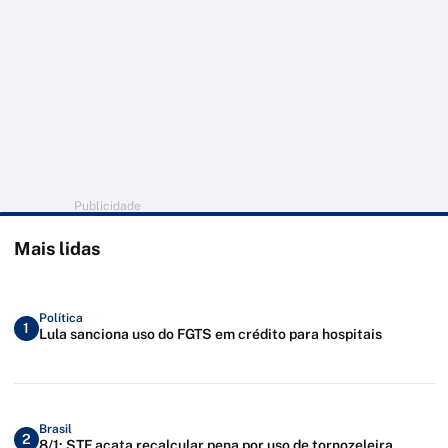
Publicidade
Mais lidas
Política
1
Lula sanciona uso do FGTS em crédito para hospitais
Brasil
2
8/1: STF acata recalcular pena por uso de tornozeleira