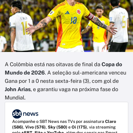
A Colômbia está nas oitavas de final da
Copa do
Mundo de 2026
. A seleção sul-americana venceu
Gana por 1 a 0 nesta sexta-feira (3), com gol de
John Arias
, e garantiu vaga na próxima fase do
Mundial.
Acompanhe o SBT News nas TVs por assinatura
Claro
(586)
,
Vivo (576)
,
Sky (580)
e
Oi (175)
, via streaming
pelo
+SBT
,
Site
e
YouTube
, além dos canais nas Smart