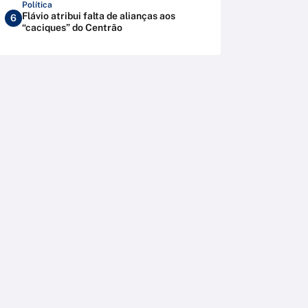
Política
Flávio atribui falta de alianças aos
6
“caciques” do Centrão