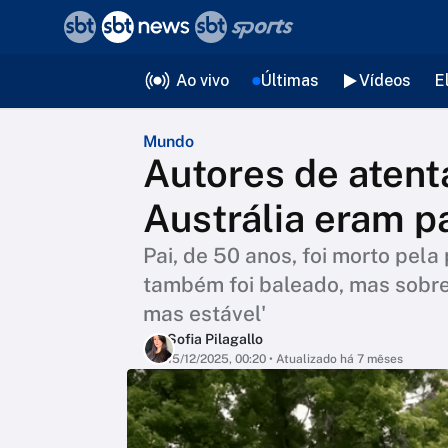
❮
voltar
Editorias
Ao vivo
Últimas
Vídeos
E
Mundo
Autores de atent
Austrália eram pai
Pai, de 50 anos, foi morto pela 
também foi baleado, mas sobrev
mas estável'
Sofia Pilagallo
15/12/2025, 00:20
• Atualizado há 7 mêses