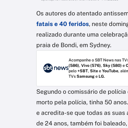
Os autores do atentado antissem
fatais e 40 feridos
, neste doming
realizado durante uma celebraçã
praia de Bondi, em Sydney.
Acompanhe o SBT News nas TVs
(586)
,
Vivo (576)
,
Sky (580)
e
O
pelo
+SBT
,
Site
e
YouTube
, alé
TVs
Samsung
e
LG
.
Segundo o comissário de polícia 
morto pela polícia, tinha 50 anos
e acredita-se que todas as suas 
de 24 anos, também foi baleado,