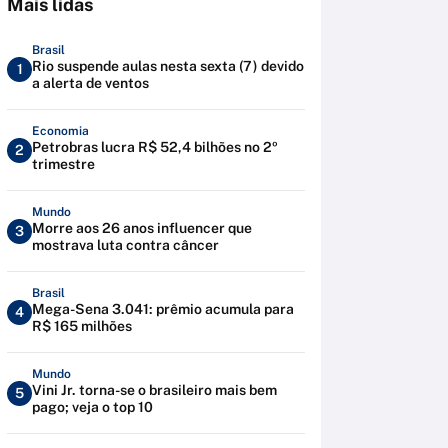
Mais lidas
Brasil
Rio suspende aulas nesta sexta (7) devido
1
a alerta de ventos
Economia
Petrobras lucra R$ 52,4 bilhões no 2º
2
trimestre
Mundo
Morre aos 26 anos influencer que
3
mostrava luta contra câncer
Brasil
Mega-Sena 3.041: prêmio acumula para
4
R$ 165 milhões
Mundo
Vini Jr. torna-se o brasileiro mais bem
5
pago; veja o top 10