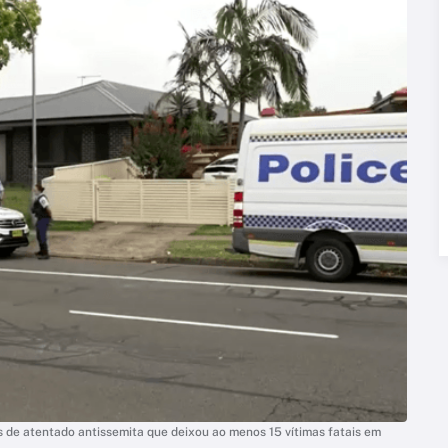
es de atentado antissemita que deixou ao menos 15 vítimas fatais em